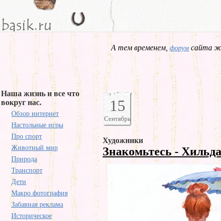
А тем временем,
сайта жд
форум
Наша жизнь и все что
15
вокруг нас.
Обзор интернет
Сентябрь
Настольные игры
Про спорт
Художники
Животный мир
Знакомьтесь - Хильд
Природа
Транспорт
Дети
Макро фотография
Забавная реклама
Историческое