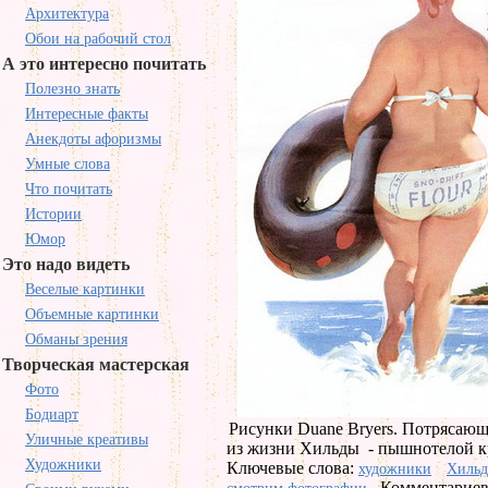
Архитектура
Обои на рабочий стол
А это интересно почитать
Полезно знать
Интересные факты
Анекдоты афоризмы
Умные слова
Что почитать
Истории
Юмор
Это надо видеть
Веселые картинки
Объемные картинки
Обманы зрения
Творческая мастерская
Фото
Бодиарт
Рисунки Duane Bryers. Потрясаю
Уличные креативы
из жизни Хильды - пышнотелой кр
Художники
Ключевые слова:
художники
Хильд
Комментариев 