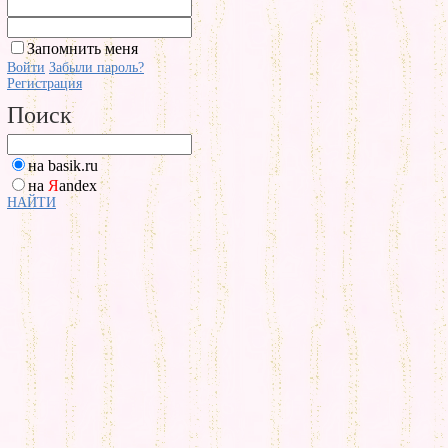
Запомнить меня
Войти
Забыли пароль?
Регистрация
Поиск
на basik.ru
на
Я
andex
НАЙТИ