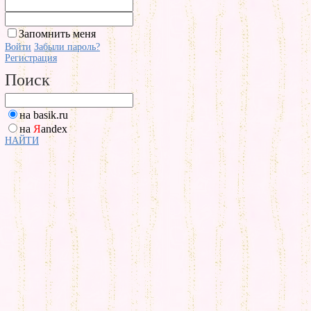
Запомнить меня
Войти
Забыли пароль?
Регистрация
Поиск
на basik.ru
на
Я
andex
НАЙТИ