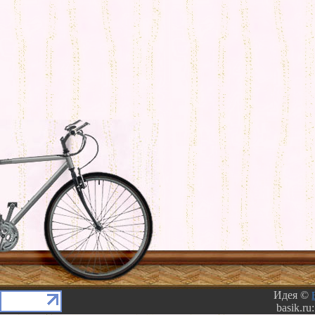
Идея ©
basik.ru