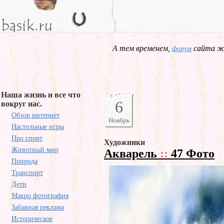
А тем временем,
сайта жд
форум
Наша жизнь и все что
6
вокруг нас.
Обзор интернет
Ноябрь
Настольные игры
Про спорт
Художники
Животный мир
Акварель
::
47 Фото
Природа
Транспорт
Дети
Макро фотография
Забавная реклама
Историческое