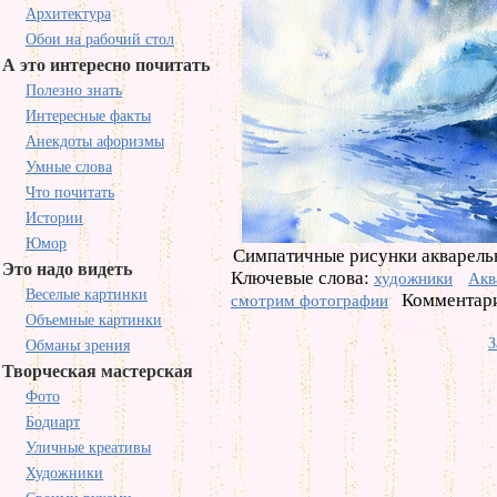
Архитектура
Обои на рабочий стол
А это интересно почитать
Полезно знать
Интересные факты
Анекдоты афоризмы
Умные слова
Что почитать
Истории
Юмор
Симпатичные рисунки акварель
Это надо видеть
Ключевые слова:
художники
Акв
Веселые картинки
Комментари
смотрим фотографии
Объемные картинки
З
Обманы зрения
Творческая мастерская
Фото
Бодиарт
Уличные креативы
Художники