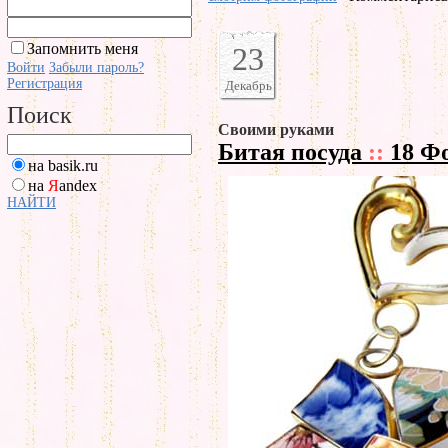
Запомнить меня
23
Войти
Забыли пароль?
Регистрация
Декабрь
Поиск
Своими руками
Битая посуда
::
18 Ф
на basik.ru
на
Я
andex
НАЙТИ