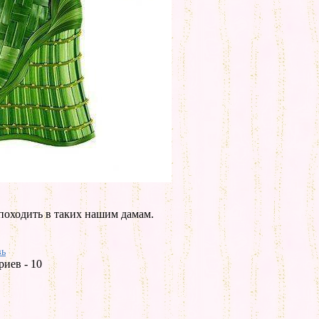
 походить в таких нашим дамам.
вь
иев - 10