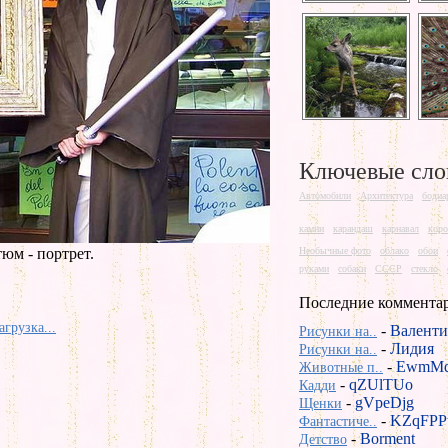
Ключевые сло
Автомобили
Архитектура
бодиа
камни
карандаш
карнавал
коро
юм - портрет.
Необычные фото
облако
обои
руками
собаки
СССР
стекло
Последние коммента
агрузка...
-
Валенти
Рисунки на..
-
Лидия
Рисунки на..
-
EwmMd
Животные п..
-
qZUlTUo
Кадди
-
gVpeDjg
Щенки
-
KZqFPP
Фантастиче..
-
Borment
Детство