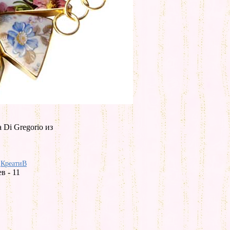
 Di Gregorio из
КреатиВ
в - 11