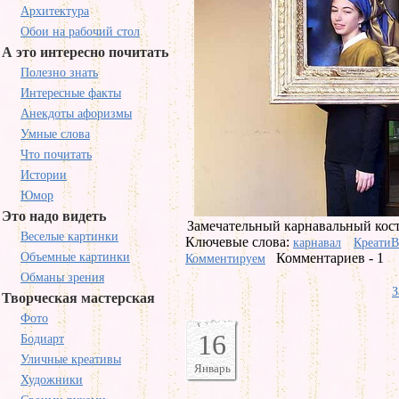
Архитектура
Обои на рабочий стол
А это интересно почитать
Полезно знать
Интересные факты
Анекдоты афоризмы
Умные слова
Что почитать
Истории
Юмор
Это надо видеть
Замечательный карнавальный кост
Веселые картинки
Ключевые слова:
карнавал
КреатиВ
Объемные картинки
Комментариев - 1
Комментируем
Обманы зрения
З
Творческая мастерская
Фото
16
Бодиарт
Уличные креативы
Январь
Художники