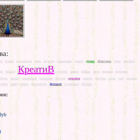
ва:
рт
бумага
велосипеды
вино
водопад
выжигание
деньги
дерево
Животные
игры
интерьер
КреатиВ
ва
Кошки
курение
лампы
мебель
мода
мозаика
мотоцикл
реклама
обувь
овощи
оранжевый
пластилин
портрет
рентген
рисунки
сахар
свет
Своими
сумки
танец
улицы
фотоработы
фотошоп
художники
Япония
рии:
yb
t