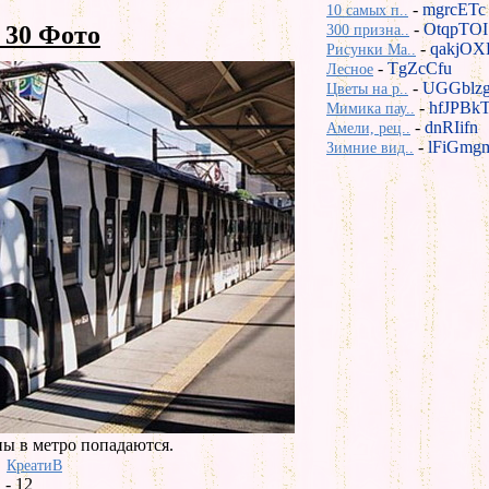
-
mgrcETc
10 самых п..
-
OtqpTOI
30 Фото
300 призна..
-
qakjOX
Рисунки Ma..
-
TgZcCfu
Лесное
-
UGGblz
Цветы на р..
-
hfJPBk
Мимика пау..
-
dnRIifn
Амели, рец..
-
lFiGmg
Зимние вид..
ны в метро попадаются.
КреатиВ
- 12