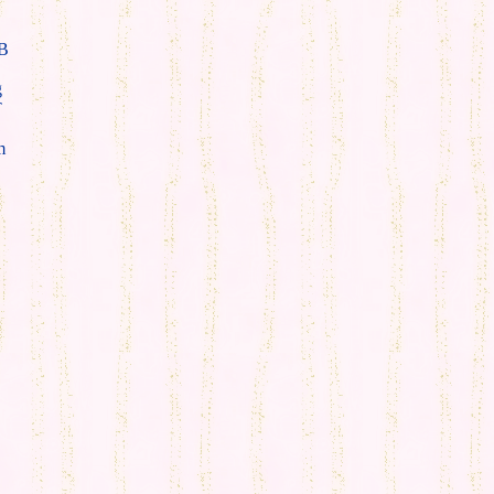
B
g
T
m