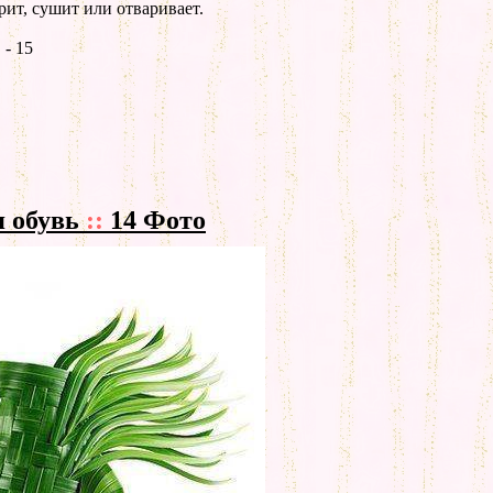
рит, сушит или отваривает.
- 15
я обувь
::
14 Фото