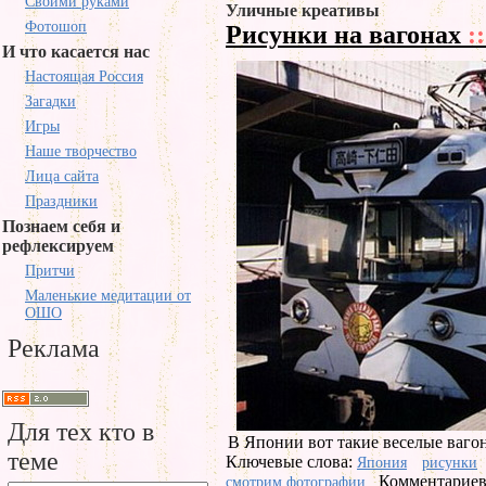
Своими руками
Уличные креативы
Фотошоп
Рисунки на вагонах
::
И что касается нас
Настоящая Россия
Загадки
Игры
Наше творчество
Лица сайта
Праздники
Познаем себя и
рефлексируем
Притчи
Маленькие медитации от
ОШО
Реклама
Для тех кто в
В Японии вот такие веселые ваго
теме
Ключевые слова:
Япония
рисунки
Комментариев 
смотрим фотографии