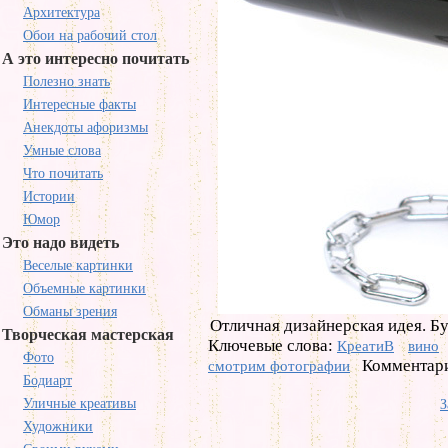
Архитектура
Обои на рабочий стол
А это интересно почитать
Полезно знать
Интересные факты
Анекдоты афоризмы
Умные слова
Что почитать
Истории
Юмор
Это надо видеть
Веселые картинки
Объемные картинки
Обманы зрения
Отличная дизайнерская идея. Бу
Творческая мастерская
Ключевые слова:
КреатиВ
вино
Фото
Комментари
смотрим фотографии
Бодиарт
Уличные креативы
З
Художники