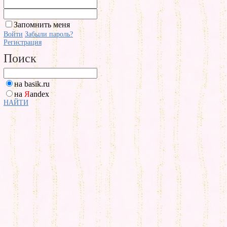
Запомнить меня
Войти
Забыли пароль?
Регистрация
Поиск
на basik.ru
на
Я
andex
НАЙТИ