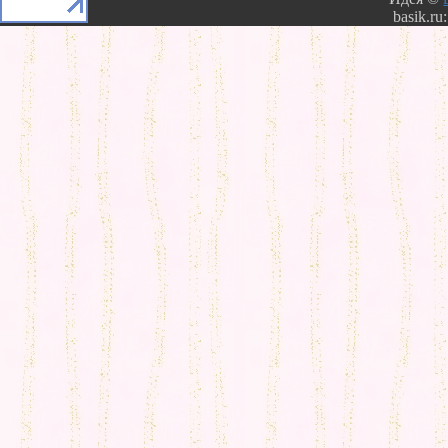
basik.ru