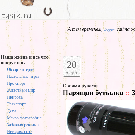
А тем временем,
сайта жд
форум
Наша жизнь и все что
20
вокруг нас.
Обзор интернет
Август
Настольные игры
Про спорт
Своими руками
Животный мир
Парящая бутылка
::
3
Природа
Транспорт
Дети
Макро фотография
Забавная реклама
Историческое