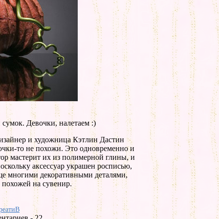
сумок. Девочки, налетаем :)
дизайнер и художница Кэтлин Дастин
умочки-то не похожи. Это одновременно и
тор мастерит их из полимерной глины, и
поскольку аксессуар украшен росписью,
еще многими декоративными деталями,
 похожей на сувенир.
реатиВ
нтариев - 22