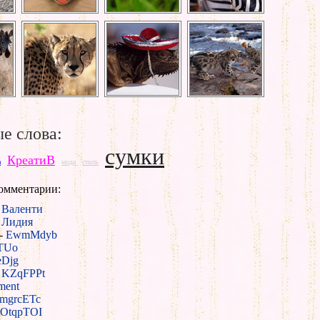
е слова:
сумки
КреатиВ
а
мода
стиль
омментарии:
-
Валенти
-
Лидия
-
EwmMdyb
TUo
eDjg
-
KZqFPPt
ment
mgrcETc
OtqpTOI