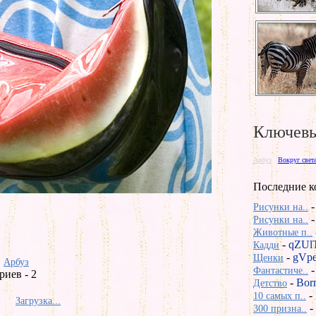
Ключевы
Арбуз
Вокруг свет
Последние к
Рисунки на..
Рисунки на..
Животные п..
-
qZUl
Кадди
-
gVp
Щенки
Арбуз
Фантастиче..
иев - 2
-
Bor
Детство
-
10 самых п..
Загрузка...
-
300 призна..