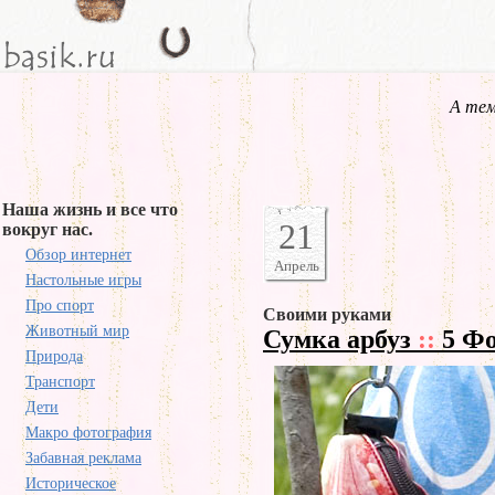
А тем
Наша жизнь и все что
21
вокруг нас.
Обзор интернет
Апрель
Настольные игры
Про спорт
Своими руками
Животный мир
Сумка арбуз
::
5 Фо
Природа
Транспорт
Дети
Макро фотография
Забавная реклама
Историческое