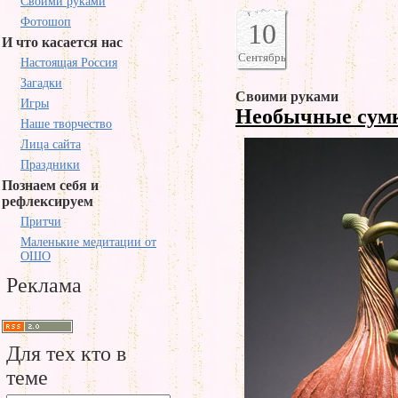
Своими руками
Фотошоп
10
И что касается нас
Сентябрь
Настоящая Россия
Загадки
Своими руками
Игры
Необычные сум
Наше творчество
Лица сайта
Праздники
Познаем себя и
рефлексируем
Притчи
Маленькие медитации от
ОШО
Реклама
Для тех кто в
теме