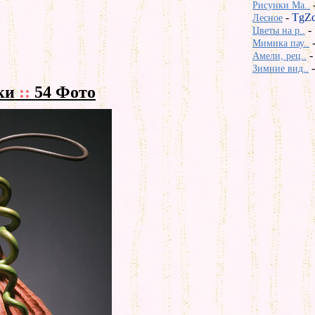
Рисунки Ma..
-
TgZ
Лесное
-
Цветы на р..
Мимика пау..
Амели, рец..
Зимние вид..
ки
::
54 Фото