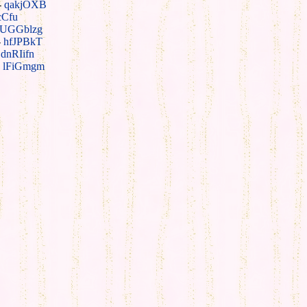
-
qakjOXB
cCfu
UGGblzg
-
hfJPBkT
-
dnRIifn
-
lFiGmgm