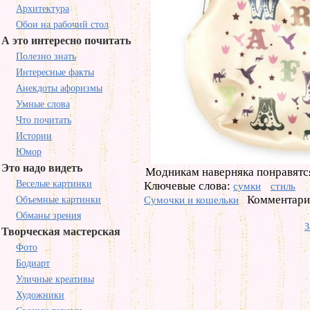
Архитектура
Обои на рабочий стол
А это интересно почитать
Полезно знать
Интересные факты
Анекдоты афоризмы
Умные слова
Что почитать
Истории
Юмор
Это надо видеть
Модникам наверняка понравятся
Веселые картинки
Ключевые слова:
сумки
стиль
Комментарие
Объемные картинки
Сумочки и кошельки
Обманы зрения
З
Творческая мастерская
Фото
Бодиарт
Уличные креативы
Художники