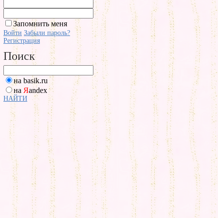
Запомнить меня
Войти
Забыли пароль?
Регистрация
Поиск
на basik.ru
на
Я
andex
НАЙТИ