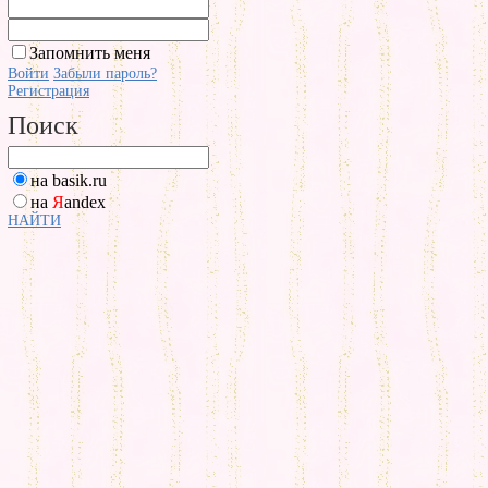
Запомнить меня
Войти
Забыли пароль?
Регистрация
Поиск
на basik.ru
на
Я
andex
НАЙТИ