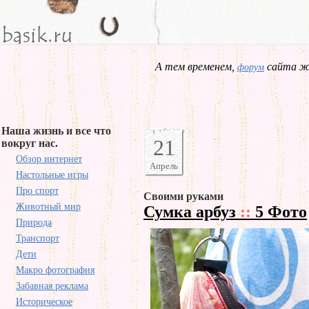
А тем временем,
сайта жд
форум
Наша жизнь и все что
21
вокруг нас.
Обзор интернет
Апрель
Настольные игры
Про спорт
Своими руками
Животный мир
Сумка арбуз
::
5 Фото
Природа
Транспорт
Дети
Макро фотография
Забавная реклама
Историческое