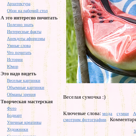
Архитектура
Обои на рабочий стол
А это интересно почитать
Полезно знать
Интересные факты
Анекдоты афоризмы
Умные слова
Что почитать
Истории
Юмор
Это надо видеть
Веселые картинки
Объемные картинки
Обманы зрения
Веселая сумочка :)
Творческая мастерская
Фото
Ключевые слова:
мода
сумки
А
Бодиарт
Комментари
смотрим фотографии
Уличные креативы
Художники
З