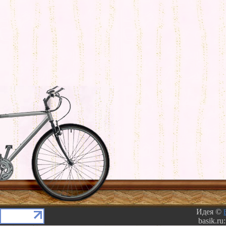
Идея ©
basik.ru