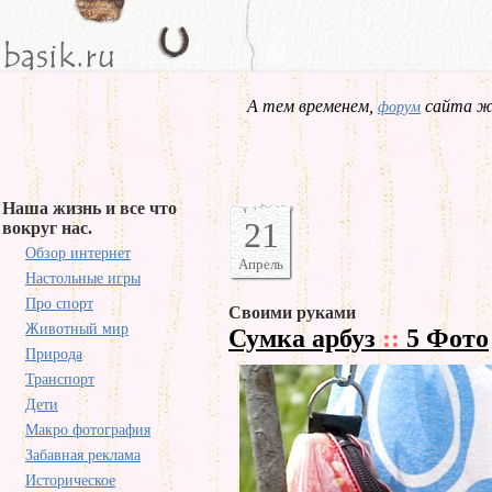
А тем временем,
сайта жд
форум
Наша жизнь и все что
21
вокруг нас.
Обзор интернет
Апрель
Настольные игры
Про спорт
Своими руками
Животный мир
Сумка арбуз
::
5 Фото
Природа
Транспорт
Дети
Макро фотография
Забавная реклама
Историческое