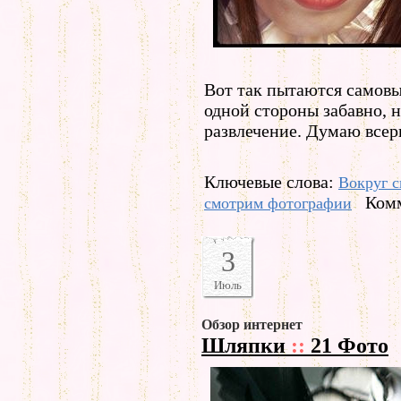
Вот так пытаются самов
одной стороны забавно, н
развлечение. Думаю всерь
Ключевые слова:
Вокруг с
Комм
смотрим фотографии
3
Июль
Обзор интернет
Шляпки
::
21 Фото