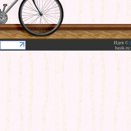
Идея ©
basik.ru