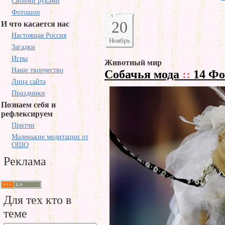
Своими руками
Фотошоп
20
И что касается нас
Настоящая Россия
Ноябрь
Загадки
Игры
Животный мир
Наше творчество
Собачья мода
::
14 Фо
Лица сайта
Праздники
Познаем себя и
рефлексируем
Притчи
Маленькие медитации от
ОШО
Реклама
Для тех кто в
теме