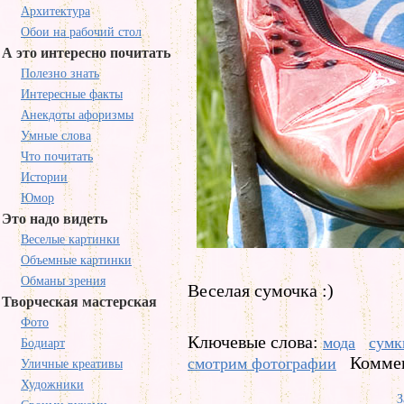
Архитектура
Обои на рабочий стол
А это интересно почитать
Полезно знать
Интересные факты
Анекдоты афоризмы
Умные слова
Что почитать
Истории
Юмор
Это надо видеть
Веселые картинки
Объемные картинки
Обманы зрения
Веселая сумочка :)
Творческая мастерская
Фото
Ключевые слова:
мода
сумк
Бодиарт
Коммен
смотрим фотографии
Уличные креативы
Художники
З