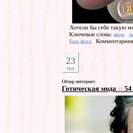
Хотели бы себе такую 
Ключевые слова:
мода
ч
Комментариев 
Еще фота
23
Май
Обзор интернет
Готическая мода
::
54