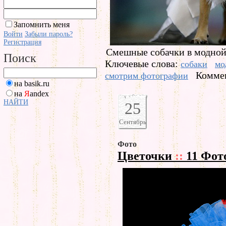
Запомнить меня
Войти
Забыли пароль?
Регистрация
Смешные собачки в модной
Поиск
Ключевые слова:
собаки
мо
Коммен
смотрим фотографии
на basik.ru
на
Я
andex
НАЙТИ
25
Сентябрь
Фото
Цветочки
::
11 Фот