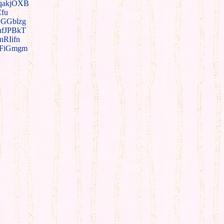
qakjOXB
fu
GGblzg
hfJPBkT
nRIifn
lFiGmgm