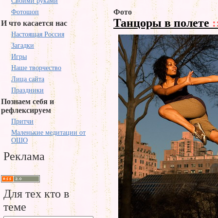
Своими руками
Фото
Фотошоп
Танцоры в полете
:
И что касается нас
Настоящая Россия
Загадки
Игры
Наше творчество
Лица сайта
Праздники
Познаем себя и
рефлексируем
Притчи
Маленькие медитации от
ОШО
Реклама
Для тех кто в
теме