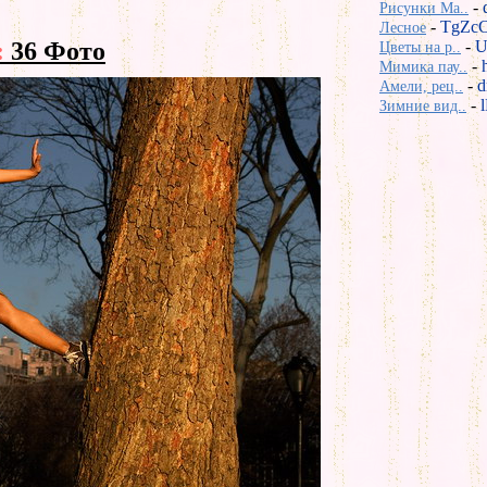
-
Рисунки Ma..
-
TgZcC
Лесное
:
36 Фото
-
U
Цветы на р..
-
Мимика пау..
-
d
Амели, рец..
-
Зимние вид..