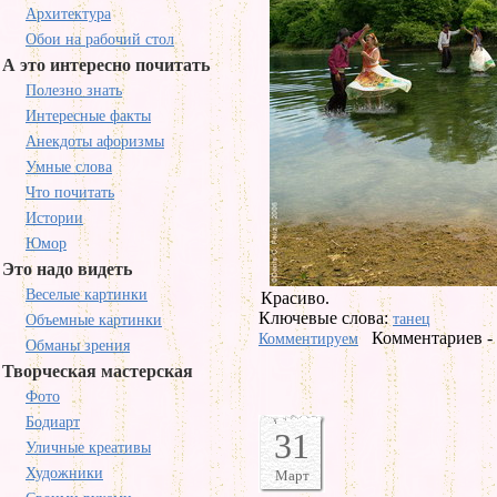
Архитектура
Обои на рабочий стол
А это интересно почитать
Полезно знать
Интересные факты
Анекдоты афоризмы
Умные слова
Что почитать
Истории
Юмор
Это надо видеть
Веселые картинки
Красиво.
Ключевые слова:
танец
Объемные картинки
Комментариев -
Комментируем
Обманы зрения
Творческая мастерская
Фото
Бодиарт
31
Уличные креативы
Художники
Март