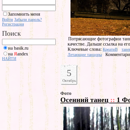
Запомнить меня
Войти
Забыли пароль?
Регистрация
Поиск
Потрясающие фотографии танц
качестве. Дальше ссылка на его
на basik.ru
Ключевые слова:
КреатиВ
тане
на
Я
andex
Комментарие
Летающие танцоры
НАЙТИ
5
Октябрь
Фото
Осенний танец
::
1 Ф