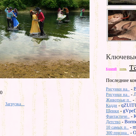
Ключевые
т
КреатиВ
осень
Последние ко
-
Рисунки на..
 0
-
Рисунки на..
-
Животные п..
Загрузка...
-
qZUlT
Кадди
-
gVpeD
Щенки
-
Фантастиче..
-
Borm
Детство
-
m
10 самых п..
-
O
300 призна..