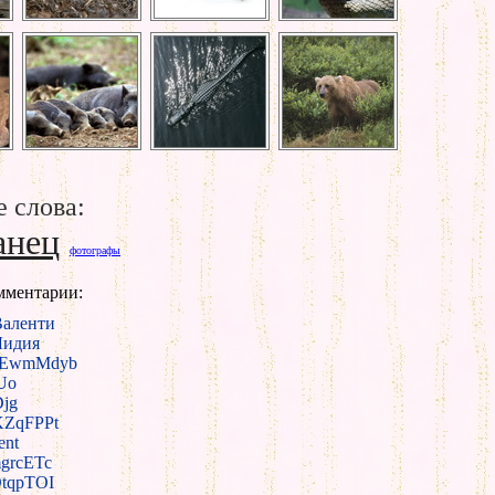
 слова:
анец
фотографы
мментарии:
Валенти
Лидия
EwmMdyb
Uo
jg
KZqFPPt
ent
grcETc
tqpTOI