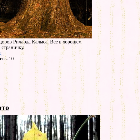
оров Ричарда Калмса. Все в хорошем
 страничку.
ц
в - 10
ото