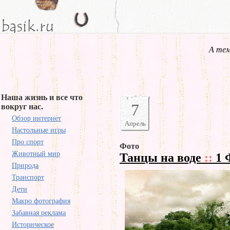
А тем
Наша жизнь и все что
7
вокруг нас.
Обзор интернет
Апрель
Настольные игры
Про спорт
Фото
Животный мир
Танцы на воде
::
1 
Природа
Транспорт
Дети
Макро фотография
Забавная реклама
Историческое