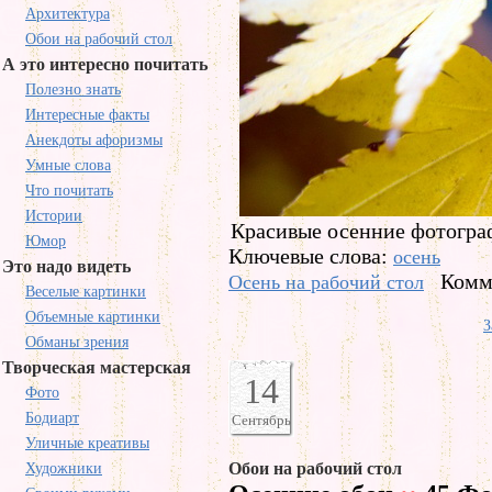
Архитектура
Обои на рабочий стол
А это интересно почитать
Полезно знать
Интересные факты
Анекдоты афоризмы
Умные слова
Что почитать
Истории
Красивые осенние фотограф
Юмор
Ключевые слова:
осень
Это надо видеть
Комм
Осень на рабочий стол
Веселые картинки
Объемные картинки
З
Обманы зрения
Творческая мастерская
14
Фото
Бодиарт
Сентябрь
Уличные креативы
Обои на рабочий стол
Художники