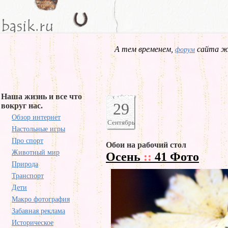
А тем временем,
сайта жд
форум
Наша жизнь и все что
29
вокруг нас.
Обзор интернет
Сентябрь
Настольные игры
Про спорт
Обои на рабочий стол
Животный мир
Осень
::
41 Фото
Природа
Транспорт
Дети
Макро фотография
Забавная реклама
Историческое