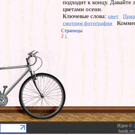
подходит к концу. Давайте
цветами осени.
Ключевые слова:
цвет
Прир
Коммен
смотрим фотографии
Страницы
2
1
Идея ©
basik.ru