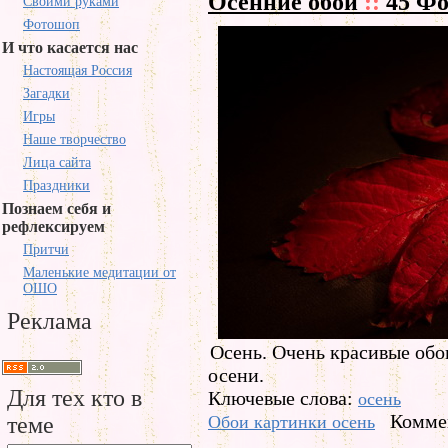
Осенние обои
::
45 Фо
Своими руками
Фотошоп
И что касается нас
Настоящая Россия
Загадки
Игры
Наше творчество
Лица сайта
Праздники
Познаем себя и
рефлексируем
Притчи
Маленькие медитации от
ОШО
Реклама
Осень. Очень красивые обои
осени.
Для тех кто в
Ключевые слова:
осень
Коммен
теме
Обои картинки осень