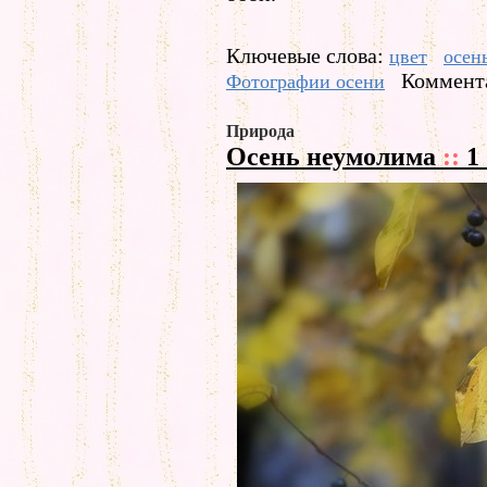
Ключевые слова:
цвет
осен
Коммента
Фотографии осени
Природа
Осень неумолима
::
1