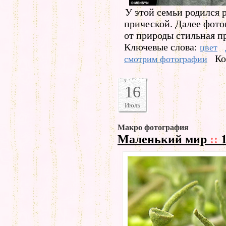
У этой семьи родился р
прической. Далее фото
от природы стильная п
Ключевые слова:
цвет
Ко
смотрим фотографии
16
Июль
Макро фотография
Маленький мир
::
1