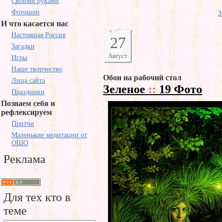
Своими руками
Фотошоп
З
И что касается нас
Настоящая Россия
27
Загадки
Август
Игры
Наше творчество
Обои на рабочий стол
Лица сайта
Зеленое
::
19 Фото
Праздники
Познаем себя и
рефлексируем
Притчи
Маленькие медитации от
ОШО
Реклама
Для тех кто в
теме