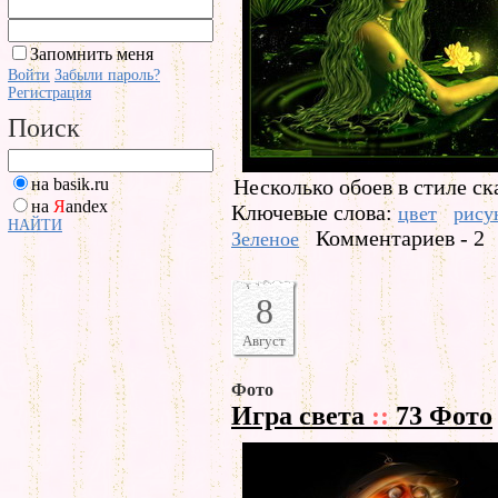
Запомнить меня
Войти
Забыли пароль?
Регистрация
Поиск
на basik.ru
Несколько обоев в стиле ск
на
Я
andex
Ключевые слова:
цвет
рису
НАЙТИ
Комментариев - 2
Зеленое
8
Август
Фото
Игра света
::
73 Фото