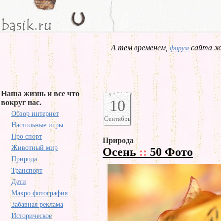
А тем временем,
сайта жд
форум
Наша жизнь и все что
10
вокруг нас.
Обзор интернет
Сентябрь
Настольные игры
Про спорт
Природа
Животный мир
Осень
::
50 Фото
Природа
Транспорт
Дети
Макро фотография
Забавная реклама
Историческое