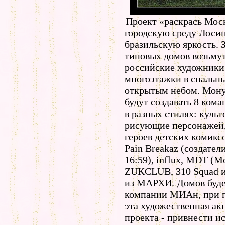
Проект «раскрась Мос
городскую среду Лоси
бразильскую яркость. 
типовых домов возьму
российские художники,
многоэтажки в спальны
открытым небом. Мон
будут создавать 8 ком
в разных стилях: кул
рисующие персонажей
героев детских комикс
Pain Breakaz (создате
16:59), influx, MDT (M
ZUKCLUB, 310 Squad и
из МАРХИ. Домов будет
компании МИАн, при п
эта художественная ак
проекта - привнести ис