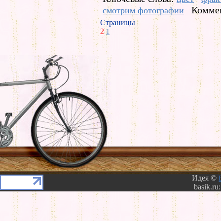
Коммен
смотрим фотографии
Страницы
2
1
Идея ©
basik.ru