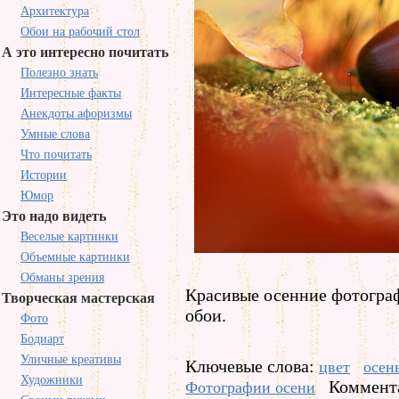
Архитектура
Обои на рабочий стол
А это интересно почитать
Полезно знать
Интересные факты
Анекдоты афоризмы
Умные слова
Что почитать
Истории
Юмор
Это надо видеть
Веселые картинки
Объемные картинки
Обманы зрения
Красивые осенние фотограф
Творческая мастерская
обои.
Фото
Бодиарт
Уличные креативы
Ключевые слова:
цвет
осен
Художники
Коммента
Фотографии осени