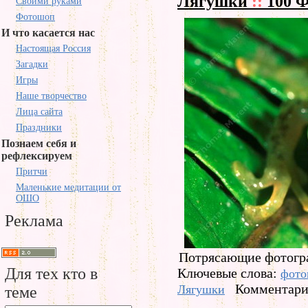
Лягушки
::
100 Ф
Своими руками
Фотошоп
И что касается нас
Настоящая Россия
Загадки
Игры
Наше творчество
Лица сайта
Праздники
Познаем себя и
рефлексируем
Притчи
Маленькие медитации от
ОШО
Реклама
Потрясающие фотогра
Для тех кто в
Ключевые слова:
фото
Комментарие
Лягушки
теме