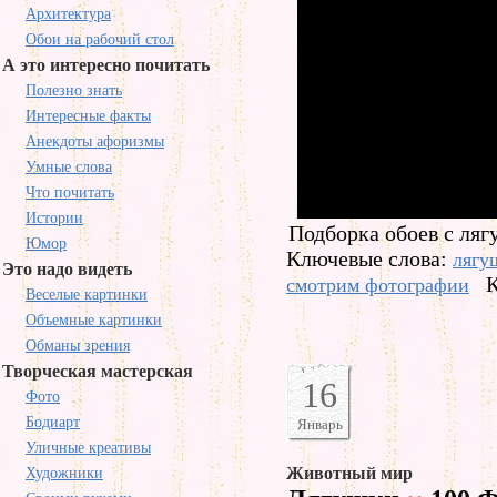
Архитектура
Обои на рабочий стол
А это интересно почитать
Полезно знать
Интересные факты
Анекдоты афоризмы
Умные слова
Что почитать
Истории
Подборка обоев с ля
Юмор
Ключевые слова:
лягу
Это надо видеть
К
смотрим фотографии
Веселые картинки
Объемные картинки
Обманы зрения
Творческая мастерская
16
Фото
Бодиарт
Январь
Уличные креативы
Животный мир
Художники