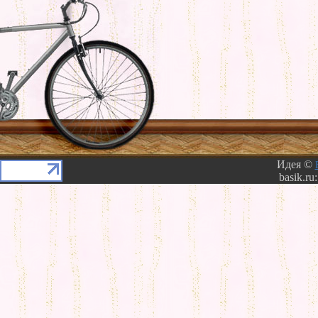
Идея ©
basik.ru