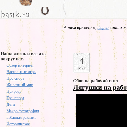
А тем временем,
сайта жд
форум
Наша жизнь и все что
4
вокруг нас.
Обзор интернет
Май
Настольные игры
Про спорт
Обои на рабочий стол
Животный мир
Лягушки на рабо
Природа
Транспорт
Дети
Макро фотография
Забавная реклама
Историческое