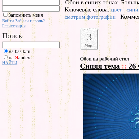
Обои в синих тонах. Больш
Ключевые слова:
цвет
сини
Запомнить меня
Коммен
смотрим фотографии
Войти
Забыли пароль?
Регистрация
3
Поиск
Март
на basik.ru
на
Я
andex
Обои на рабочий стол
НАЙТИ
Синяя тема
::
26 