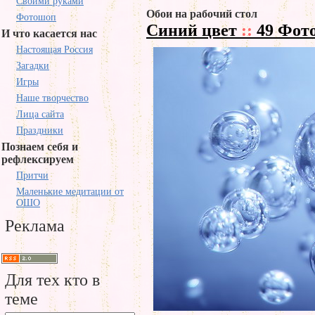
Своими руками
Обои на рабочий стол
Фотошоп
Синий цвет
::
49 Фот
И что касается нас
Настоящая Россия
Загадки
Игры
Наше творчество
Лица сайта
Праздники
Познаем себя и
рефлексируем
Притчи
Маленькие медитации от
ОШО
Реклама
Для тех кто в
теме