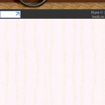
Идея ©
basik.ru