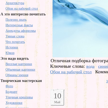
Архитектура
Обои на рабочий стол
А это интересно почитать
Полезно знать
Интересные факты
Анекдоты афоризмы
Умные слова
Что почитать
Истории
Юмор
Это надо видеть
Отличная подборка фотогра
Веселые картинки
Ключевые слова:
вода
сини
Объемные картинки
Комме
Обои на рабочий стол
Обманы зрения
Творческая мастерская
З
Фото
Бодиарт
10
Уличные креативы
Май
Художники