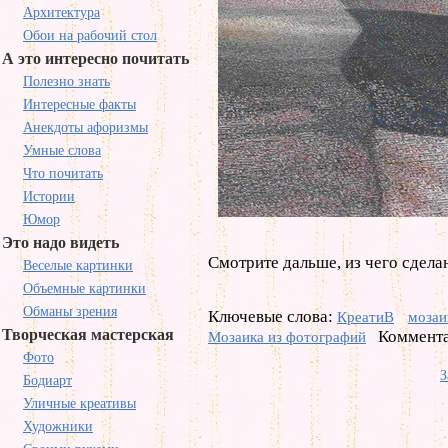
Архитектура
Обои на рабочий стол
А это интересно почитать
Полезно знать
Интересные факты
Анекдоты афоризмы
Умные слова
Что почитать
Истории
Юмор
Это надо видеть
Смотрите дальше, из чего сделан
Веселые картинки
Объемные картинки
Обманы зрения
Ключевые слова:
КреатиВ
мозаи
Творческая мастерская
Коммента
Мозаика из фотографий
Фото
З
Бодиарт
Уличные креативы
Художники