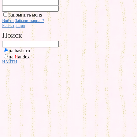
Запомнить меня
Войти
Забыли пароль?
Регистрация
Поиск
на basik.ru
на
Я
andex
НАЙТИ