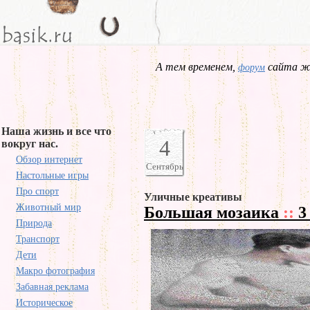
А тем временем,
сайта жд
форум
Наша жизнь и все что
4
вокруг нас.
Обзор интернет
Сентябрь
Настольные игры
Про спорт
Уличные креативы
Животный мир
Большая мозаика
::
3
Природа
Транспорт
Дети
Макро фотография
Забавная реклама
Историческое