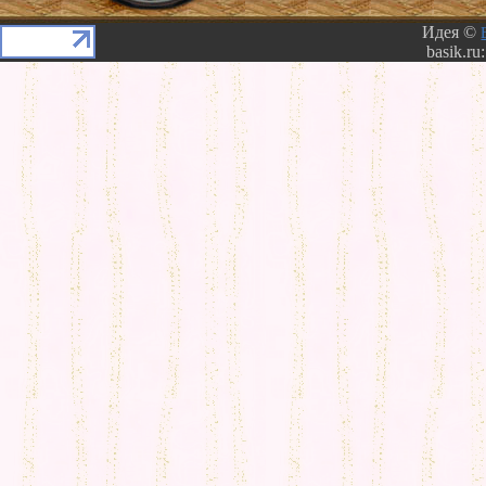
Идея ©
basik.ru