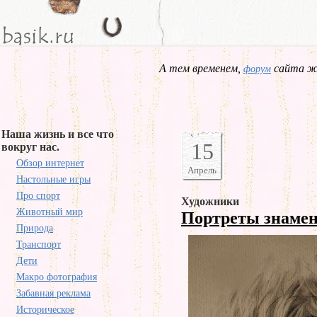
А тем временем,
сайта жд
форум
Наша жизнь и все что
15
вокруг нас.
Обзор интернет
Апрель
Настольные игры
Про спорт
Художники
Животный мир
Портреты знаме
Природа
Транспорт
Дети
Макро фотография
Забавная реклама
Историческое