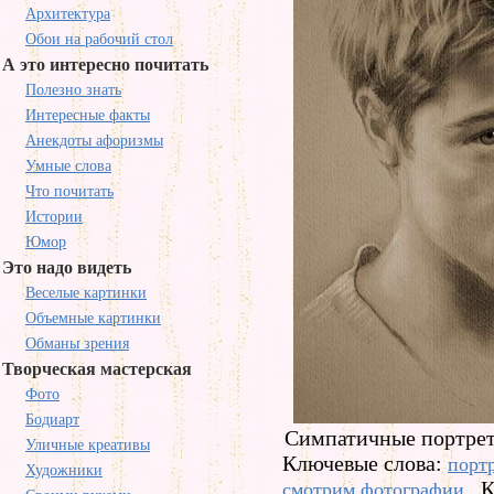
Архитектура
Обои на рабочий стол
А это интересно почитать
Полезно знать
Интересные факты
Анекдоты афоризмы
Умные слова
Что почитать
Истории
Юмор
Это надо видеть
Веселые картинки
Объемные картинки
Обманы зрения
Творческая мастерская
Фото
Бодиарт
Симпатичные портрет
Уличные креативы
Ключевые слова:
порт
Художники
К
смотрим фотографии