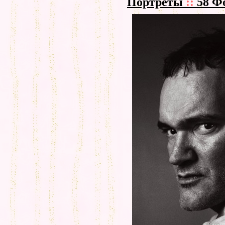
Портреты
::
58 Ф