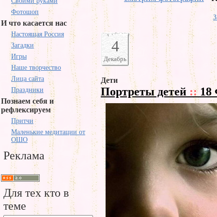
Своими руками
Фотошоп
З
И что касается нас
Настоящая Россия
4
Загадки
Игры
Декабрь
Наше творчество
Лица сайта
Дети
Портреты детей
::
18 
Праздники
Познаем себя и
рефлексируем
Притчи
Маленькие медитации от
ОШО
Реклама
Для тех кто в
теме