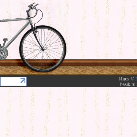
Идея ©
basik.ru