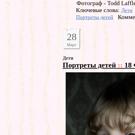
Фотограф - Todd Laffl
Ключевые слова:
Дети
Комме
Портреты детей
28
Март
Дети
Портреты детей
::
18 