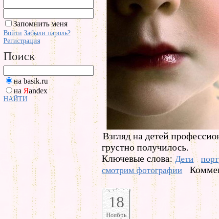
Запомнить меня
Войти
Забыли пароль?
Регистрация
Поиск
на basik.ru
на
Я
andex
НАЙТИ
Взгляд на детей профессио
грустно получилось.
Ключевые слова:
Дети
порт
Коммен
смотрим фотографии
18
Ноябрь