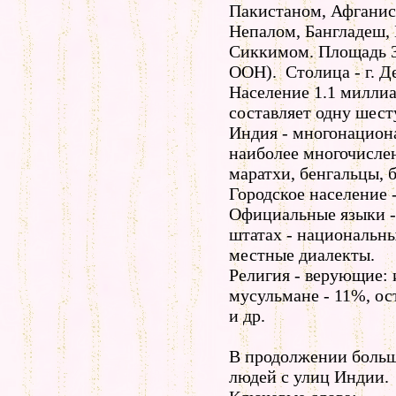
Пакистаном, Афганис
Непалом, Бангладеш,
Сиккимом. Площадь 3
ООН). Столица - г. Д
Население 1.1 миллиа
составляет одну шест
Индия - многонациона
наиболее многочислен
маратхи, бенгальцы, 
Городское население 
Официальные языки -
штатах - национальны
местные диалекты.
Религия - верующие: 
мусульмане - 11%, ос
и др.
В продолжении больш
людей с улиц Индии.