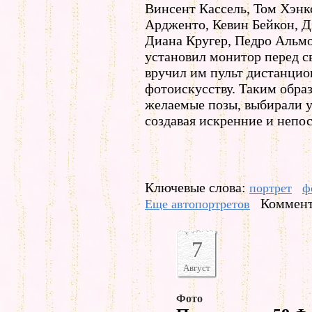
Винсент Кассель, Том Хэнкс
Ардженто, Кевин Бейкон, Д
Диана Кругер, Педро Альмо
установил монитор перед 
вручил им пульт дистанцио
фотоискусству. Таким обра
желаемые позы, выбирали у
создавая искренние и непо
Ключевые слова:
портрет
ф
Коммент
Еще автопортретов
7
Август
Фото