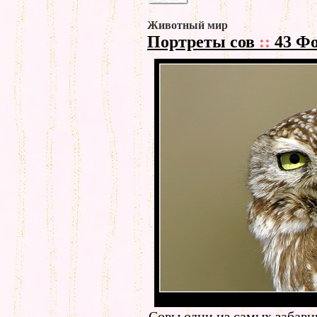
Животный мир
Портреты сов
::
43 Ф
Совы одни из самых забавн