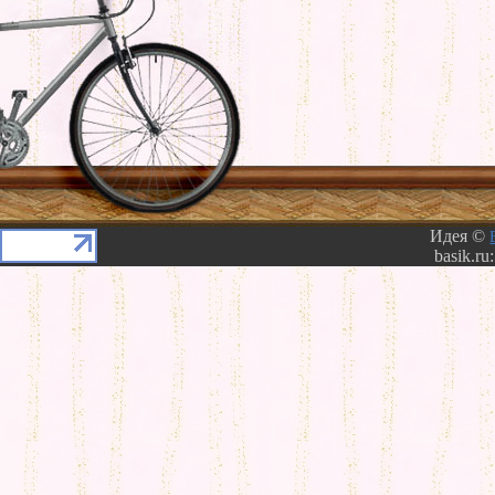
Идея ©
basik.ru