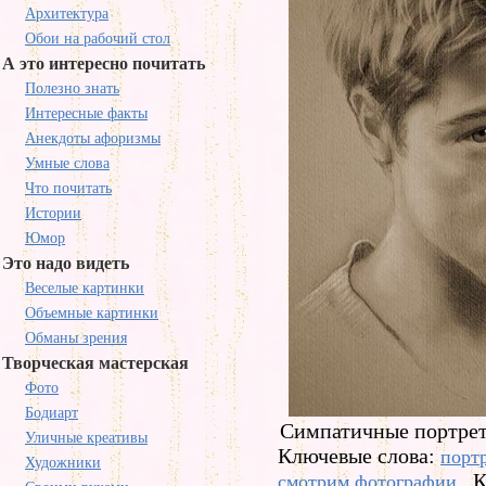
Архитектура
Обои на рабочий стол
А это интересно почитать
Полезно знать
Интересные факты
Анекдоты афоризмы
Умные слова
Что почитать
Истории
Юмор
Это надо видеть
Веселые картинки
Объемные картинки
Обманы зрения
Творческая мастерская
Фото
Бодиарт
Симпатичные портрет
Уличные креативы
Ключевые слова:
порт
Художники
К
смотрим фотографии