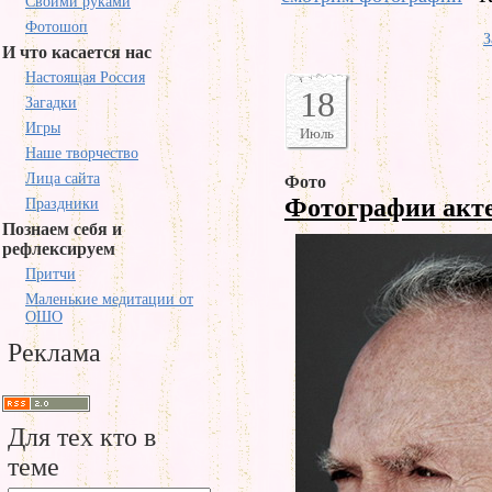
Своими руками
Фотошоп
З
И что касается нас
Настоящая Россия
18
Загадки
Игры
Июль
Наше творчество
Лица сайта
Фото
Фотографии акт
Праздники
Познаем себя и
рефлексируем
Притчи
Маленькие медитации от
ОШО
Реклама
Для тех кто в
теме