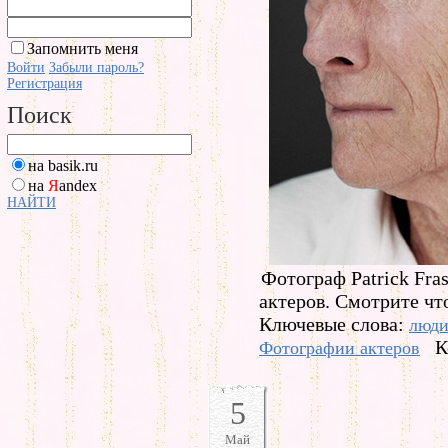
Запомнить меня
Войти
Забыли пароль?
Регистрация
Поиск
на basik.ru
на
Я
andex
НАЙТИ
Фотограф Patrick Fra
актеров. Смотрите что
Ключевые слова:
люд
К
Фотографии актеров
5
Май