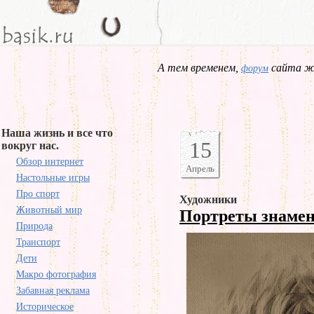
А тем временем,
сайта жд
форум
Наша жизнь и все что
15
вокруг нас.
Обзор интернет
Апрель
Настольные игры
Про спорт
Художники
Животный мир
Портреты знаме
Природа
Транспорт
Дети
Макро фотография
Забавная реклама
Историческое