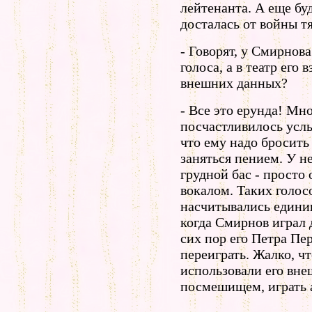
лейтенанта. А еще б
досталась от войны т
- Говорят, у Смирнова
голоса, а в театр его 
внешних данных?
- Все это ерунда! Мн
посчастливилось усл
что ему надо бросить
заняться пением. У н
грудной бас - просто 
вокалом. Таких голос
насчитывались едини
когда Смирнов играл 
сих пор его Петра Пе
переиграть. Жалко, чт
использовали его вне
посмешищем, играть а