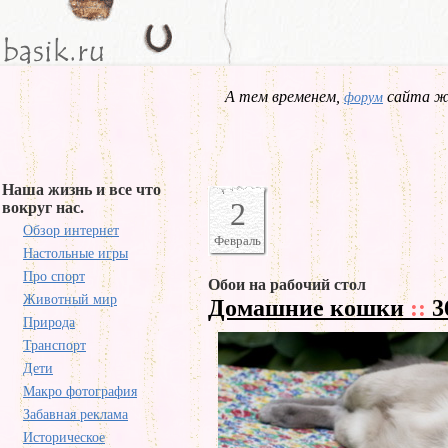
А тем временем,
сайта жд
форум
Наша жизнь и все что
2
вокруг нас.
Обзор интернет
Февраль
Настольные игры
Про спорт
Обои на рабочий стол
Животный мир
Домашние кошки
::
3
Природа
Транспорт
Дети
Макро фотография
Забавная реклама
Историческое