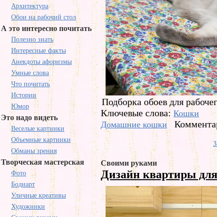
Архитектура
Обои на рабочий стол
А это интересно почитать
Полезно знать
Интересные факты
Анекдоты афоризмы
Умные слова
Что почитать
Истории
Подборка обоев для рабочег
Юмор
Ключевые слова:
Кошки
Это надо видеть
Комментар
Домашние кошки
Веселые картинки
Объемные картинки
З
Обманы зрения
Творческая мастерская
Своими руками
Дизайн квартиры дл
Фото
Бодиарт
Уличные креативы
Художники