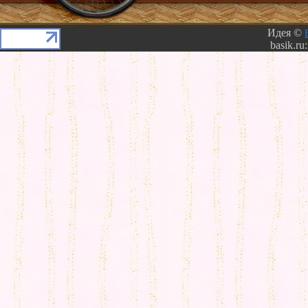
Идея ©
basik.ru