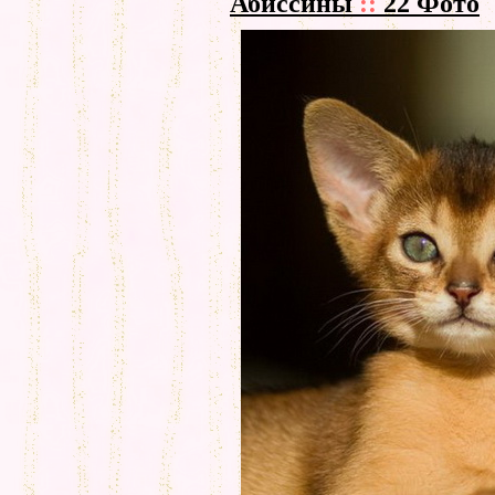
Абиссины
::
22 Фото