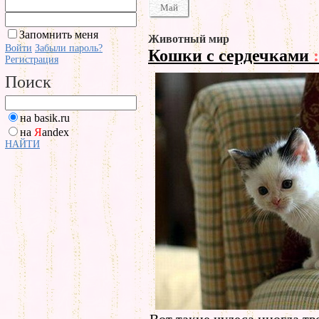
Май
Запомнить меня
Животный мир
Войти
Забыли пароль?
Кошки с сердечками
:
Регистрация
Поиск
на basik.ru
на
Я
andex
НАЙТИ