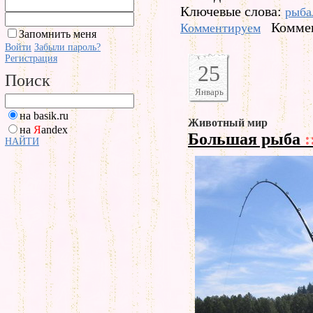
Ключевые слова:
рыба
Коммен
Комментируем
Запомнить меня
Войти
Забыли пароль?
Регистрация
25
Поиск
Январь
на basik.ru
Животный мир
на
Я
andex
Большая рыба
:
НАЙТИ