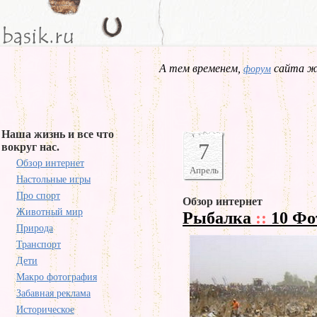
А тем временем,
сайта жд
форум
Наша жизнь и все что
7
вокруг нас.
Обзор интернет
Апрель
Настольные игры
Про спорт
Обзор интернет
Животный мир
Рыбалка
::
10 Фо
Природа
Транспорт
Дети
Макро фотография
Забавная реклама
Историческое