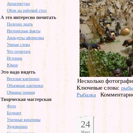
Архитектура
Обои на рабочий стол
А это интересно почитать
Полезно знать
Интересные факты
Анекдоты афоризмы
Умные слова
Что почитать
Истории
Юмор
Это надо видеть
Веселые картинки
Несколько фотографи
Объемные картинки
Ключевые слова:
рыб
Обманы зрения
Комментарие
Рыбалка
Творческая мастерская
Фото
Бодиарт
Уличные креативы
24
Художники
Март