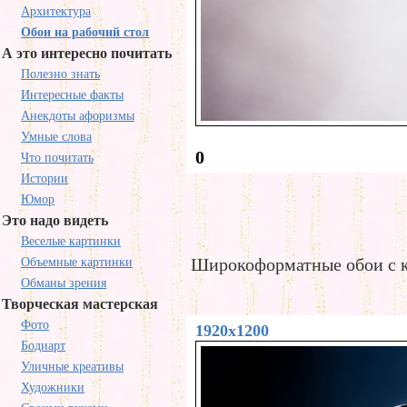
Архитектура
Обои на рабочий стол
А это интересно почитать
Полезно знать
Интересные факты
Анекдоты афоризмы
Умные слова
0
Что почитать
Истории
Юмор
Это надо видеть
Веселые картинки
Широкоформатные обои с к
Объемные картинки
Обманы зрения
Творческая мастерская
Фото
1920x1200
Бодиарт
Уличные креативы
Художники