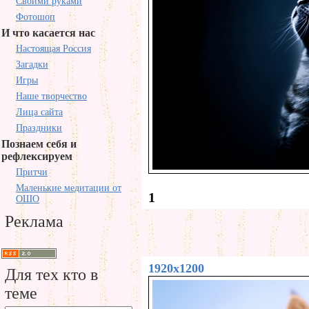
Своими руками
Фотошоп
И что касается нас
Настоящая Россия
Загадки
Игры
Наше творчество
Лица сайта
Праздники
Познаем себя и
рефлексируем
Притчи
Маленькие медитации от
1
ОШО
Реклама
1920x1200
Для тех кто в
теме