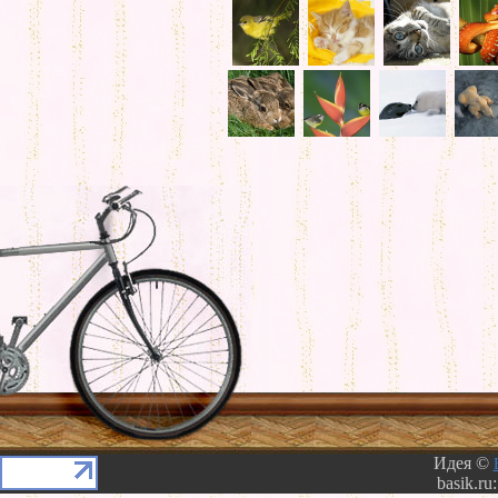
Идея ©
basik.ru