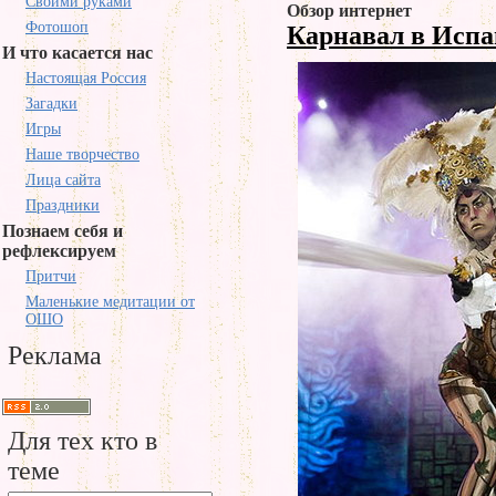
Своими руками
Обзор интернет
Фотошоп
Карнавал в Исп
И что касается нас
Настоящая Россия
Загадки
Игры
Наше творчество
Лица сайта
Праздники
Познаем себя и
рефлексируем
Притчи
Маленькие медитации от
ОШО
Реклама
Для тех кто в
теме