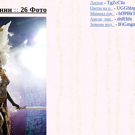
-
TgZcCfu
Лесное
-
UGGblz
ании
::
26 Фото
Цветы на р..
-
hfJPBk
Мимика пау..
-
dnRIifn
Амели, рец..
-
lFiGmg
Зимние вид..