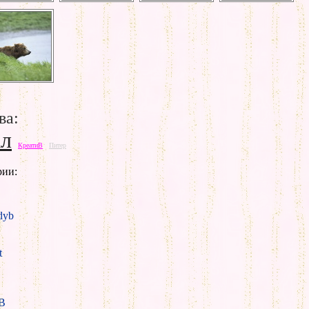
ва:
ал
КреатиВ
Питер
рии:
yb
t
B