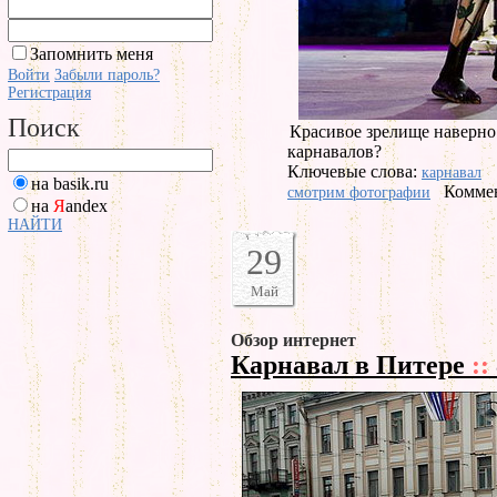
Запомнить меня
Войти
Забыли пароль?
Регистрация
Поиск
Красивое зрелище наверно
карнавалов?
Ключевые слова:
карнавал
на basik.ru
Коммен
смотрим фотографии
на
Я
andex
НАЙТИ
29
Май
Обзор интернет
Карнавал в Питере
::