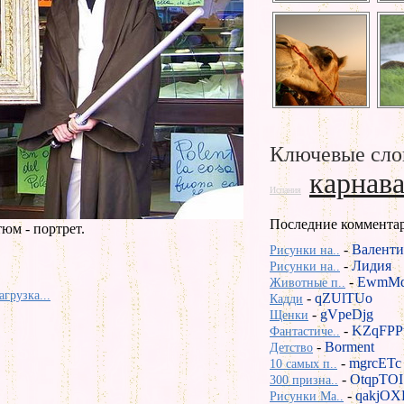
Ключевые сло
карнав
Испания
Последние коммента
юм - портрет.
-
Валенти
Рисунки на..
-
Лидия
Рисунки на..
-
EwmMd
Животные п..
агрузка...
-
qZUlTUo
Кадди
-
gVpeDjg
Щенки
-
KZqFPP
Фантастиче..
-
Borment
Детство
-
mgrcETc
10 самых п..
-
OtqpTOI
300 призна..
-
qakjOX
Рисунки Ma..