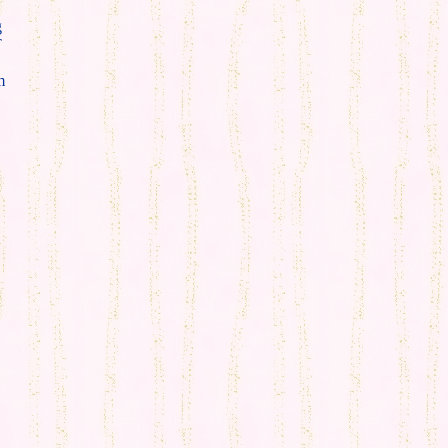
g
T
m