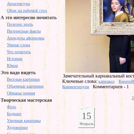
Архитектура
Обои на рабочий стол
А это интересно почитать
Полезно знать
Интересные факты
Анекдоты афоризмы
Умные слова
Что почитать
Истории
Юмор
Это надо видеть
Замечательный карнавальный кост
Веселые картинки
Ключевые слова:
карнавал
КреатиВ
Объемные картинки
Комментариев - 1
Комментируем
Обманы зрения
З
Творческая мастерская
Фото
15
Бодиарт
Уличные креативы
Февраль
Художники