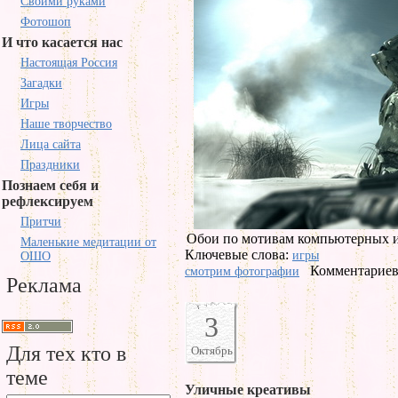
Своими руками
Фотошоп
И что касается нас
Настоящая Россия
Загадки
Игры
Наше творчество
Лица сайта
Праздники
Познаем себя и
рефлексируем
Притчи
Обои по мотивам компьютерных и
Маленькие медитации от
Ключевые слова:
игры
ОШО
Комментариев 
смотрим фотографии
Реклама
3
Для тех кто в
Октябрь
теме
Уличные креативы