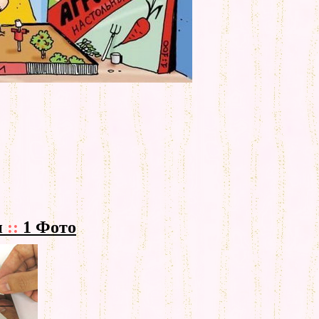
и
::
1 Фото