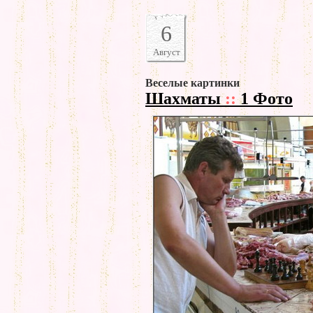
6
Август
Веселые картинки
Шахматы
::
1 Фото