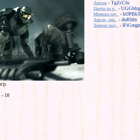
-
TgZcCfu
Лесное
-
UGGblz
Цветы на р..
-
hfJPBk
Мимика пау..
-
dnRIifn
Амели, рец..
-
lFiGmg
Зимние вид..
гр.
- 18