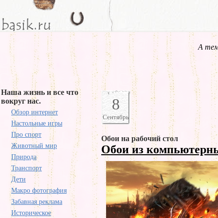
А тем
Наша жизнь и все что
8
вокруг нас.
Обзор интернет
Сентябрь
Настольные игры
Про спорт
Обои на рабочий стол
Животный мир
Обои из компьютерн
Природа
Транспорт
Дети
Макро фотография
Забавная реклама
Историческое