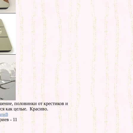
шение, половинки от крестиков и
тся как целые. Красиво.
атиВ
иев - 11