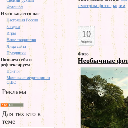
Своими руками
смотрим фотографии
Фотошоп
И что касается нас
Настоящая Россия
Загадки
10
Игры
Наше творчество
Апрель
Лица сайта
Праздники
Фото
Необычные фо
Познаем себя и
рефлексируем
Притчи
Маленькие медитации от
ОШО
Реклама
Для тех кто в
теме