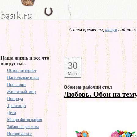
А тем временем,
сайта жд
форум
Наша жизнь и все что
30
вокруг нас.
Обзор интернет
Март
Настольные игры
Про спорт
Обои на рабочий стол
Животный мир
Любовь. Обои на тем
Природа
Транспорт
Дети
Макро фотография
Забавная реклама
Историческое