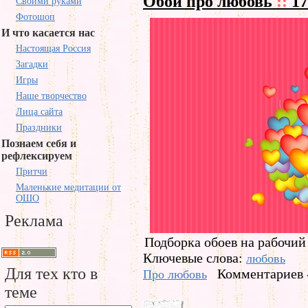
Обои про любовь
::
17
Своими руками
Фотошоп
И что касается нас
Настоящая Россия
Загадки
Игры
Наше творчество
Лица сайта
Праздники
Познаем себя и
рефлексируем
Притчи
Маленькие медитации от
ОШО
Реклама
Подборка обоев на рабочий
Ключевые слова:
любовь
Для тех кто в
Комментариев 
Про любовь
теме