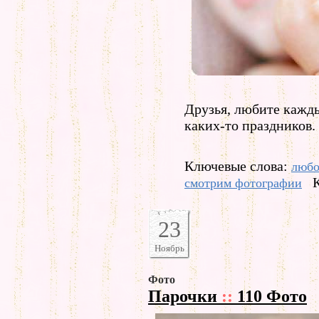
Друзья, любите кажды
каких-то праздников.
Ключевые слова:
любо
смотрим фотографии
23
Ноябрь
Фото
Парочки
::
110 Фото