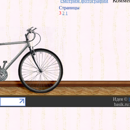
Коммен
смотрим фотографии
Страницы
3
2
1
Идея ©
basik.ru