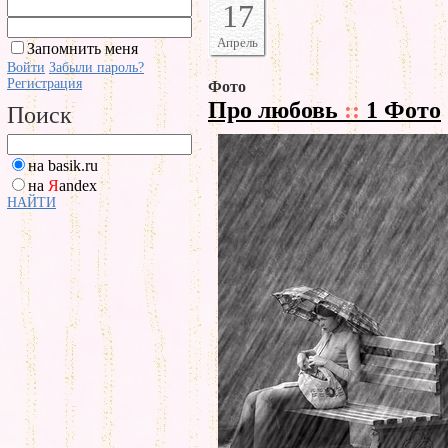
17
Апрель
Запомнить меня
Войти
Забыли пароль?
Регистрация
Фото
Про любовь
::
1 Фото
Поиск
на basik.ru
на
Я
andex
НАЙТИ