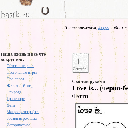
А тем временем,
сайта жд
форум
Наша жизнь и все что
11
вокруг нас.
Обзор интернет
Сентябрь
Настольные игры
Про спорт
Своими руками
Животный мир
Love is... (черно-
Природа
Фото
Транспорт
Дети
Макро фотография
Забавная реклама
Историческое