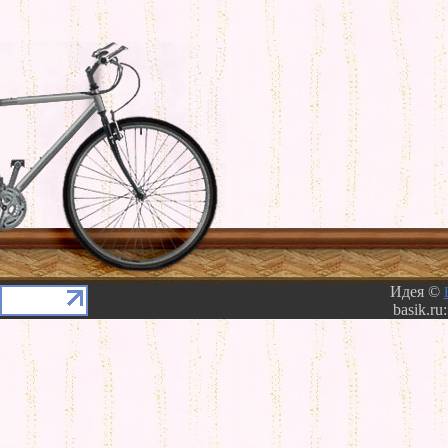
Идея ©
basik.ru