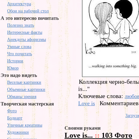
Архитектура
Обои на рабочий стол
А это интересно почитать
Полезно знать
Интересные факты
Анекдоты афоризмы
Умные слова
Что почитать
Истории
Юмор
Это надо видеть
Коллекция черно-белы
Веселые картинки
is..."
Объемные картинки
Ключевые слова:
любо
Обманы зрения
Комментариев 
Love is
Творческая мастерская
Фото
Загрузк
Бодиарт
Уличные креативы
Своими руками
Художники
Love is...
::
103 Фото