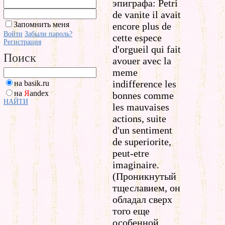
эпиграфа: Petri
de vanite il avait
Запомнить меня
encore plus de
Войти
Забыли пароль?
cette espece
Регистрация
d'orgueil qui fait
Поиск
avouer avec la
meme
indifference les
на basik.ru
на
Я
andex
bonnes comme
НАЙТИ
les mauvaises
actions, suite
d'un sentiment
de superiorite,
peut-etre
imaginaire.
(Проникнутый
тщеславием, он
обладал сверх
того еще
особенной