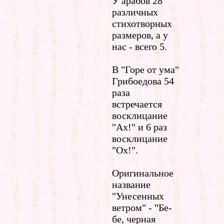
У арабов 28
различных
стихотворных
размеров, а у
нас - всего 5.
В "Горе от ума"
Грибоедова 54
раза
встречается
восклицание
"Ах!" и 6 раз
восклицание
"Ох!".
Оригинальное
название
"Унесенных
ветpом" - "Бе-
бе, чеpная