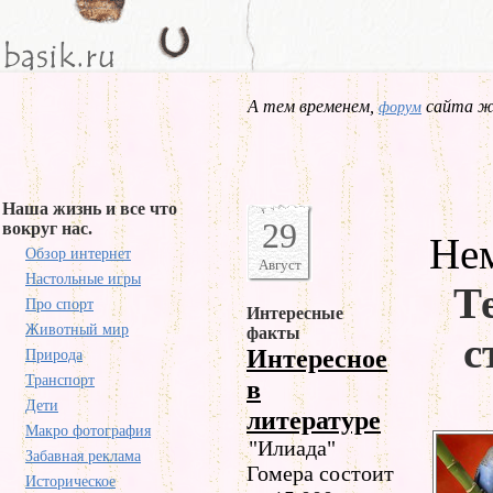
А тем временем,
сайта жд
форум
Наша жизнь и все что
29
вокруг нас.
Нем
Обзор интернет
Август
Настольные игры
Т
Про спорт
Интересные
Животный мир
факты
с
Интересное
Природа
Транспорт
в
Дети
литературе
Макро фотография
"Илиада"
Забавная реклама
Гомера состоит
Историческое