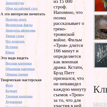
из 15 000
Архитектура
строф.
Обои на рабочий стол
Напомню, что
А это интересно почитать
поэма
Полезно знать
рассказывает о
Интересные факты
греко-
Анекдоты афоризмы
троянской
Умные слова
войне. Фильм
Что почитать
«Троя» длится
Истории
166 минут и
Юмор
определяется
Это надо видеть
как военная
Веселые картинки
драма. Кстати,
Объемные картинки
Брэд Питт
Обманы зрения
признался, что
Творческая мастерская
он ненавидел
Фото
Кл
каждую минуту
Бодиарт
съемок «Трои»
Уличные креативы
за то, что для
Художники
книги
участия в ней