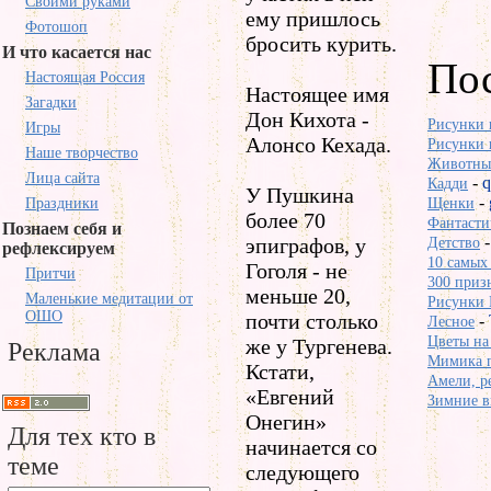
Своими руками
ему пришлось
Фотошоп
бросить курить.
И что касается нас
Пос
Настоящая Россия
Настоящее имя
Загадки
Дон Кихота -
Рисунки 
Игры
Алонсо Кехада.
Рисунки 
Наше творчество
Животные
Лица сайта
-
Кадди
У Пушкина
-
Праздники
Щенки
более 70
Фантасти
Познаем себя и
эпиграфов, у
Детство
рефлексируем
10 самых 
Гоголя - не
Притчи
300 призн
меньше 20,
Маленькие медитации от
Рисунки 
ОШО
почти столько
-
Лесное
Цветы на 
же у Тургенева.
Реклама
Мимика п
Кстати,
Амели, ре
«Евгений
Зимние в
Онегин»
Для тех кто в
начинается со
теме
следующего