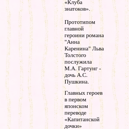
«Клуба
знатоков».
Прототипом
главной
героини романа
"Анна
Каренина" Льва
Толстого
послужила
М.А. Гартунг -
дочь А.С.
Пушкина.
Главных героев
в первом
японском
переводе
«Капитанской
дочки»