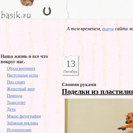
А тем временем,
сайта жд
форум
Наша жизнь и все что
13
вокруг нас.
Обзор интернет
Октябрь
Настольные игры
Про спорт
Своими руками
Животный мир
Поделки из пластили
Природа
Транспорт
Дети
Макро фотография
Забавная реклама
Историческое