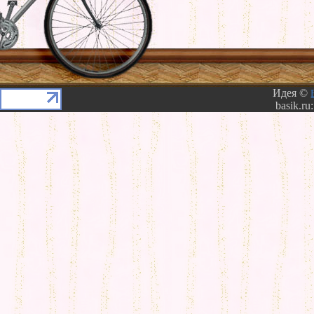
Идея ©
basik.ru