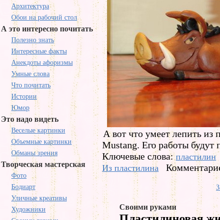
Архитектура
Обои на рабочий стол
А это интересно почитать
Полезно знать
Интересные факты
Анекдоты афоризмы
Умные слова
Что почитать
Истории
Юмор
Это надо видеть
Веселые картинки
А вот что умеет лепить из
Объемные картинки
Mustang. Его работы будут 
Обманы зрения
Ключевые слова:
пластилин
Творческая мастерская
Комментарие
Из пластилина
Фото
Бодиарт
З
Уличные креативы
Своими руками
Художники
Пластилиновая ж