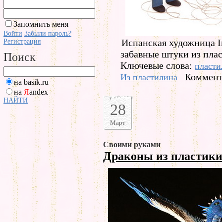
Запомнить меня
Войти
Забыли пароль?
Испанская художница I
Регистрация
забавные штуки из пла
Поиск
Ключевые слова:
пласти
Коммент
Из пластилина
на basik.ru
на
Я
andex
НАЙТИ
28
Март
Своими руками
Драконы из пластик