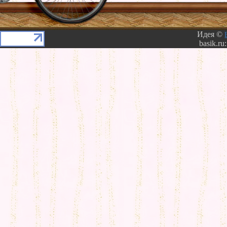
Идея ©
basik.ru