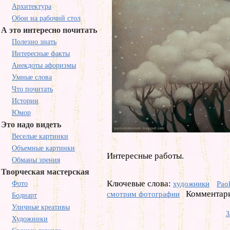
Архитектура
Обои на рабочий стол
А это интересно почитать
Полезно знать
Интересные факты
Анекдоты афоризмы
Умные слова
Что почитать
Истории
Юмор
Это надо видеть
Веселые картинки
Объемные картинки
Интересные работы.
Обманы зрения
Творческая мастерская
Ключевые слова:
Фото
художники
Pao
Комментари
смотрим фотографии
Бодиарт
Уличные креативы
З
Художники