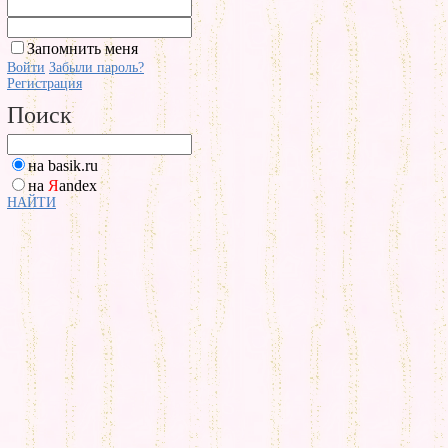
Запомнить меня
Войти
Забыли пароль?
Регистрация
Поиск
на basik.ru
на
Я
andex
НАЙТИ