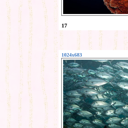
17
1024x683