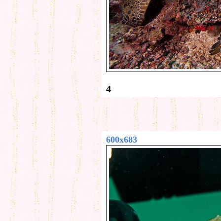
4
600x683