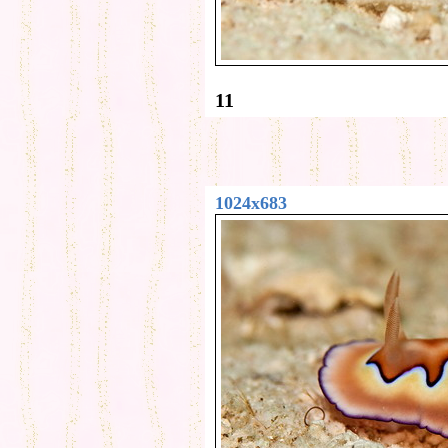
11
1024x683