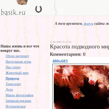
А тем временем,
сайта жд
форум
17.04.2009, 01.17.55
Красота подводного ми
Наша жизнь и все что
вокруг нас.
Комментариев: 0
Обзор интернет
480x683
Настольные игры
Про спорт
Животный мир
Природа
Транспорт
Дети
Макро фотография
Забавная реклама
Историческое