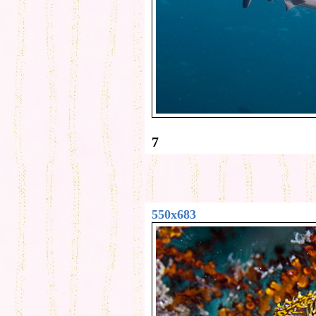
7
550x683