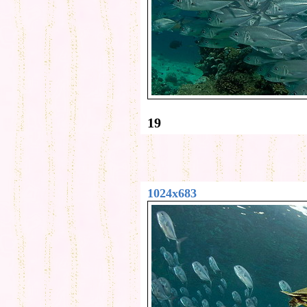
19
1024x683