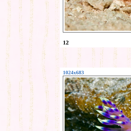
12
1024x683