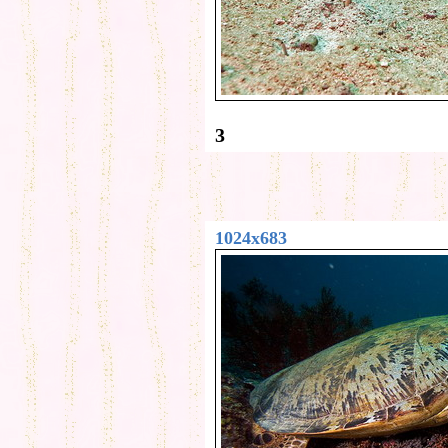
3
1024x683