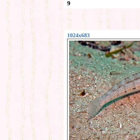
9
1024x683