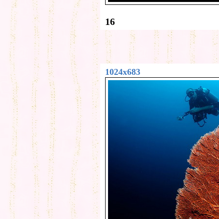
16
1024x683