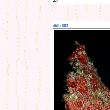
25
460x683