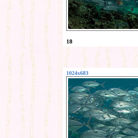
18
1024x683