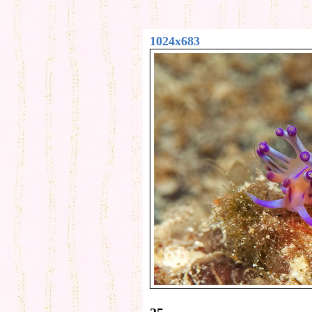
1024x683