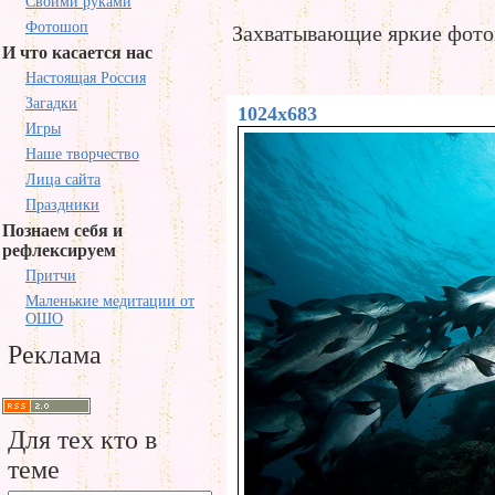
Своими руками
Фотошоп
Захватывающие яркие фото
И что касается нас
Настоящая Россия
Загадки
1024x683
Игры
Наше творчество
Лица сайта
Праздники
Познаем себя и
рефлексируем
Притчи
Маленькие медитации от
ОШО
Реклама
Для тех кто в
теме