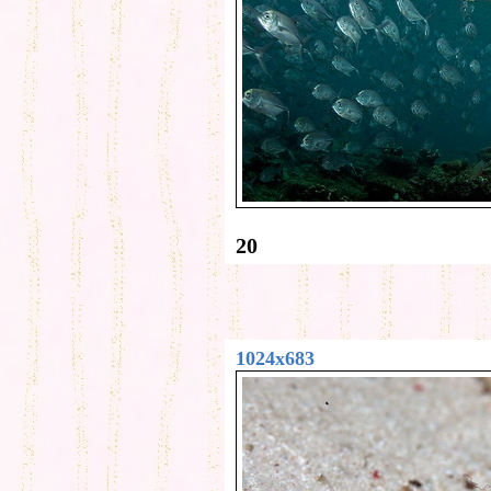
20
1024x683