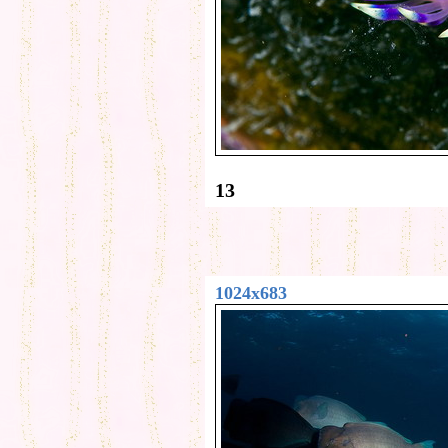
13
1024x683