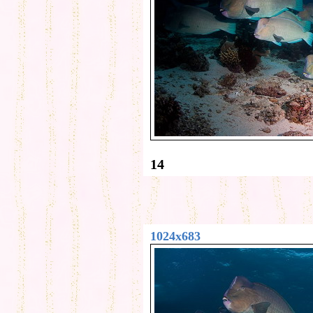
14
1024x683