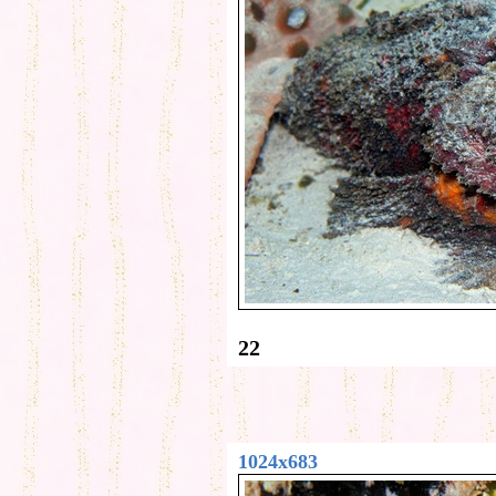
22
1024x683