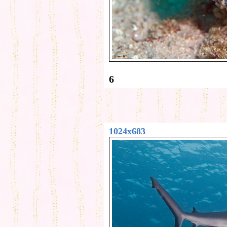
6
1024x683