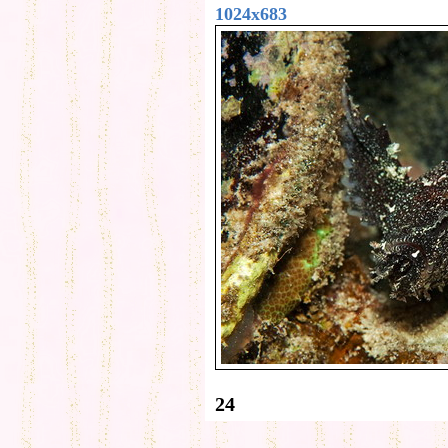
1024x683
24