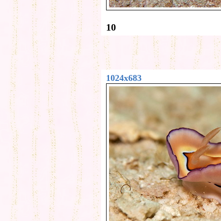
10
1024x683