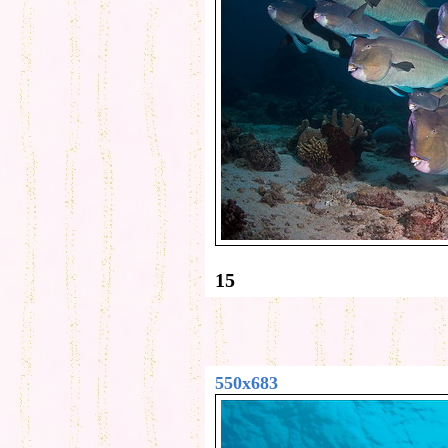
15
550x683