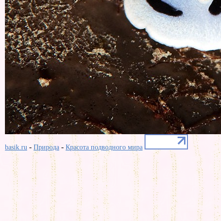
-
-
basik.ru
Природа
Красота подводного мира