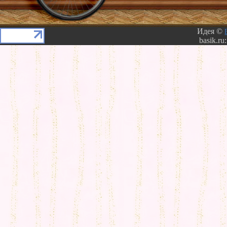
Идея ©
basik.ru