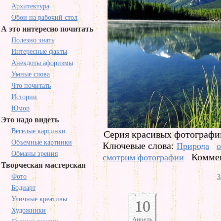
Архитектура
Обои на рабочий стол
А это интересно почитать
Полезно знать
Интересные факты
Анекдоты афоризмы
Умные слова
Что почитать
Истории
Юмор
Это надо видеть
Веселые картинки
Серия красивых фотографий
Объемные картинки
Ключевые слова:
Природа
о
Обманы зрения
Коммен
смотрим фотографии
Творческая мастерская
Фото
З
Бодиарт
Уличные креативы
10
Художники
Апрель