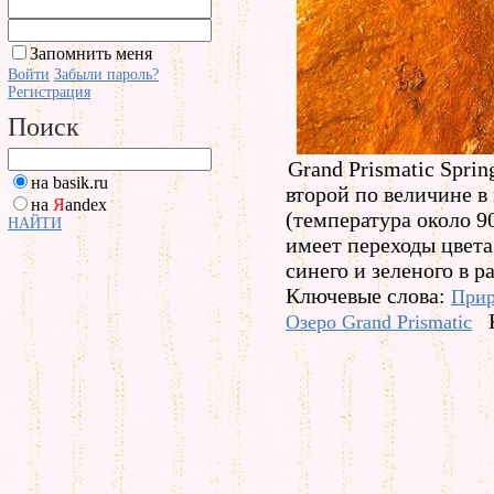
Запомнить меня
Войти
Забыли пароль?
Регистрация
Поиск
Grand Prismatic Sprin
на basik.ru
второй по величине в
на
Я
andex
(температура около 9
НАЙТИ
имеет переходы цвета
синего и зеленого в р
Ключевые слова:
Прир
Озеро Grand Prismatic