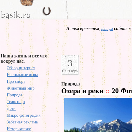
А тем временем,
сайта жд
форум
Наша жизнь и все что
3
вокруг нас.
Обзор интернет
Сентябрь
Настольные игры
Про спорт
Природа
Животный мир
Озера и реки
::
20 Фо
Природа
Транспорт
Дети
Макро фотография
Забавная реклама
Историческое