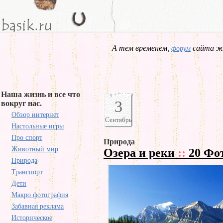
А тем временем,
сайта жд
форум
Наша жизнь и все что
3
вокруг нас.
Обзор интернет
Сентябрь
Настольные игры
Про спорт
Природа
Животный мир
Озера и реки
::
20 Фо
Природа
Транспорт
Дети
Макро фотография
Забавная реклама
Историческое