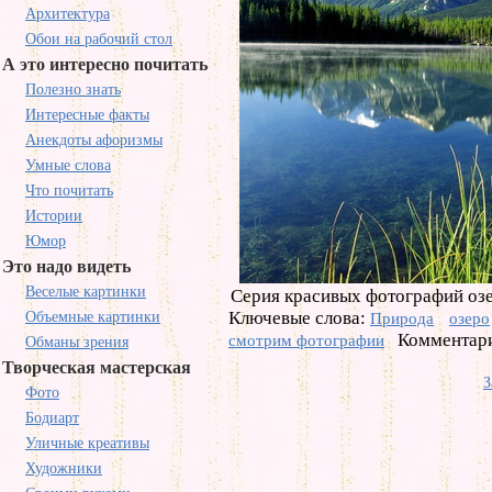
Архитектура
Обои на рабочий стол
А это интересно почитать
Полезно знать
Интересные факты
Анекдоты афоризмы
Умные слова
Что почитать
Истории
Юмор
Это надо видеть
Веселые картинки
Серия красивых фотографий озе
Ключевые слова:
Объемные картинки
Природа
озеро
Комментари
смотрим фотографии
Обманы зрения
Творческая мастерская
З
Фото
Бодиарт
Уличные креативы
Художники