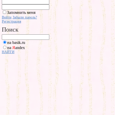
Запомнить меня
Войти
Забыли пароль?
Регистрация
Поиск
на basik.ru
на
Я
andex
НАЙТИ