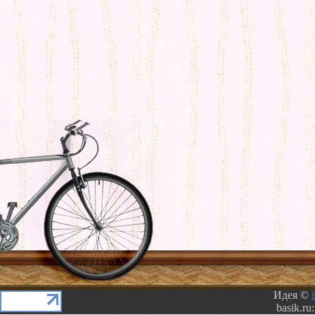
Идея ©
basik.ru