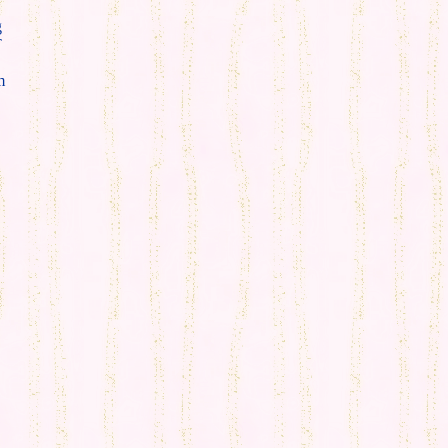
g
T
m