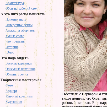
Архитектура
Обои на рабочий стол
А это интересно почитать
Полезно знать
Интересные факты
Анекдоты афоризмы
Умные слова
Что почитать
Истории
Юмор
Это надо видеть
Веселые картинки
Объемные картинки
Обманы зрения
Творческая мастерская
Фото
Бодиарт
Посетили с Варварой Ялти
Уличные креативы
входе поняли, что будет ин
Художники
розовый пеликан. Еще паро
непосредственной близости