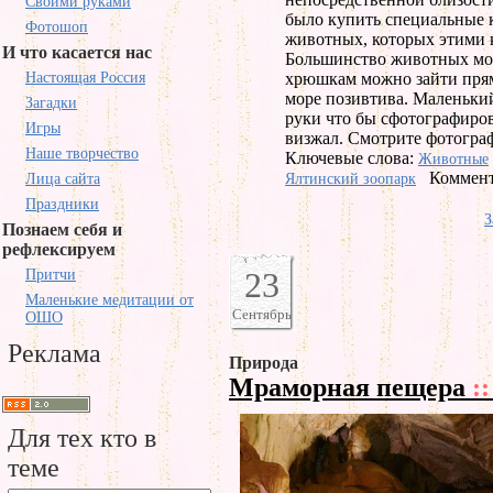
Своими руками
было купить специальные 
Фотошоп
животных, которых этими 
И что касается нас
Большинство животных мож
Настоящая Россия
хрюшкам можно зайти прям
море позивтива. Маленький
Загадки
руки что бы сфотографиров
Игры
визжал. Смотрите фотогра
Наше творчество
Ключевые слова:
Животные
Коммент
Лица сайта
Ялтинский зоопарк
Праздники
З
Познаем себя и
рефлексируем
23
Притчи
Маленькие медитации от
Сентябрь
ОШО
Реклама
Природа
Мраморная пещера
::
Для тех кто в
теме