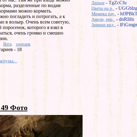
-
TgZcCfu
Лесное
корма, разделенные по видам
-
UGGblz
Цветы на р..
кормами можно кормить.
-
hfJPBk
Мимика пау..
но погладить и потрогать, а к
-
dnRIifn
Амели, рец..
о в вольер. Очень всем советую,
-
lFiGmg
Зимние вид..
 поросенок, которого я взял в
аться, очень громко и смешно
фии.
Ялта
зоопарк
ариев - 18
агрузка...
49 Фото