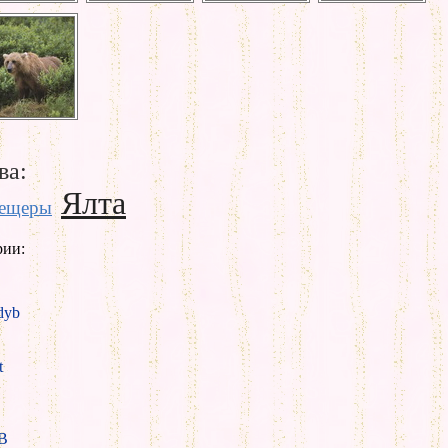
ва:
Ялта
ещеры
рии:
yb
t
B