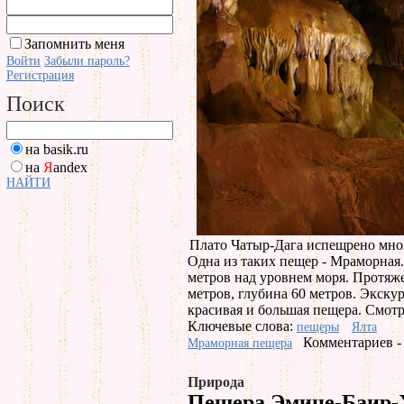
Запомнить меня
Войти
Забыли пароль?
Регистрация
Поиск
на basik.ru
на
Я
andex
НАЙТИ
Плато Чатыр-Дага испещрено мно
Одна из таких пещер - Мраморная.
метров над уровнем моря. Протяж
метров, глубина 60 метров. Экск
красивая и большая пещера. Смотр
Ключевые слова:
пещеры
Ялта
Комментариев -
Мраморная пещера
Природа
Пещера Эмине-Баир-