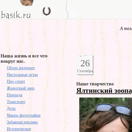
А тем
Наша жизнь и все что
26
вокруг нас.
Обзор интернет
Сентябрь
Настольные игры
Про спорт
Наше творчество
Животный мир
Ялтинский зооп
Природа
Транспорт
Дети
Макро фотография
Забавная реклама
Историческое