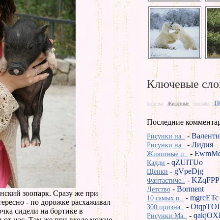
Ключевые сло
п
бабочка
Животные
зоопарк
Последние коммента
-
Валенти
Рисунки на..
-
Лидия
Рисунки на..
-
EwmMd
Животные п..
-
qZUlTUo
Кадди
-
gVpeDjg
Щенки
-
KZqFPP
Фантастиче..
-
Borment
Детство
нский зоопарк. Сразу же при
-
mgrcETc
10 самых п..
тересно - по дорожке расхаживал
-
OtqpTOI
300 призна..
чка сидели на бортике в
-
qakjOX
Рисунки Ma..
 от нас. Там же при входе можно