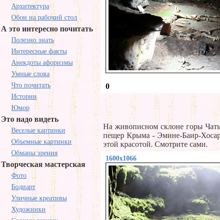
Архитектура
Обои на рабочий стол
А это интересно почитать
Полезно знать
Интересные факты
Анекдоты афоризмы
Умные слова
Что почитать
0
Истории
Юмор
Это надо видеть
На живописном склоне горы Чаты
Веселые картинки
пещер Крыма - Эмине-Баир-Хосар
Объемные картинки
этой красотой. Смотрите сами.
Обманы зрения
1600x1066
Творческая мастерская
Фото
Бодиарт
Уличные креативы
Художники