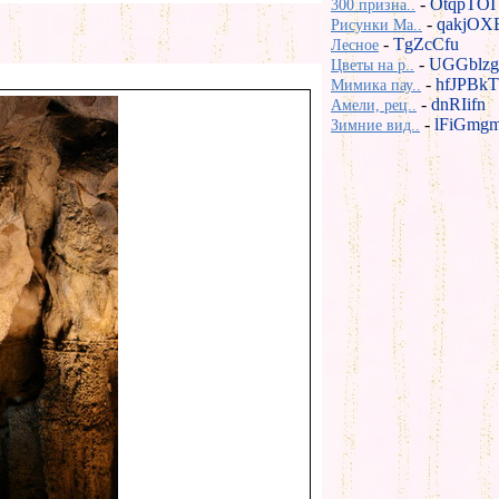
-
OtqpTOI
300 призна..
-
qakjOX
Рисунки Ma..
-
TgZcCfu
Лесное
-
UGGblzg
Цветы на р..
-
hfJPBkT
Мимика пау..
-
dnRIifn
Амели, рец..
-
lFiGmg
Зимние вид..