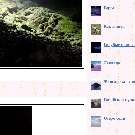
Горы
Как живой
Голубые волны 
Лаванда
Фингалова пещ
Гавайская вулк
Озеро соли