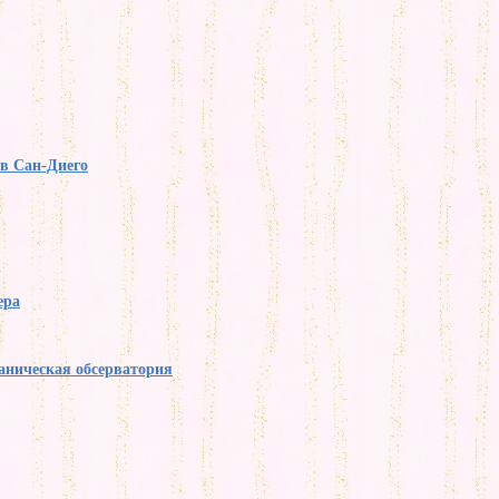
в Сан-Диего
ера
аническая обсерватория