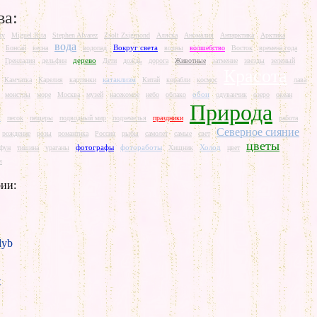
ва:
ry
Miguel Rita
Stephen Alvarez
Zsolt Zsigmond
Аляска
Аномалия
Антарктика
Арктика
вода
Вокруг света
Бонсай
весна
водопад
волны
волшебство
Восток
времена года
дерево
Гренладия
дельфин
Дети
дождь
дорога
Животные
затмение
звезды
зеленый
Красота
катаклизм
Камчатка
Карелия
картинки
Китай
корабли
космос
лава
обои
монстры
море
Москва
музей
насекомое
небо
облако
одуванчик
озеро
океан
Природа
ж
песок
пещеры
подводный мир
подземелья
праздники
работа
Северное сияние
рождение
розы
романтика
Россия
рыбы
самолет
самые
свет
цветы
фотографы
фотоработы
Холод
йфун
тишина
ураганы
Хищник
цвет
я
ии:
yb
t