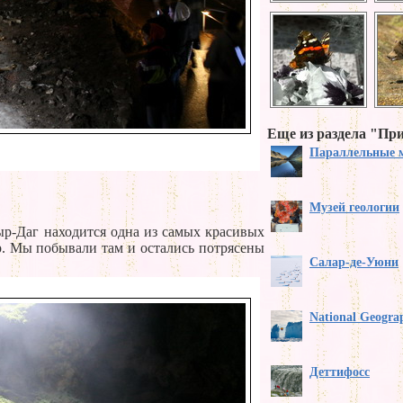
Еще из раздела "Пр
Параллельные 
Музей геологии
р-Даг находится одна из самых красивых
. Мы побывали там и остались потрясены
Салар-де-Уюни
National Geogra
Деттифосс