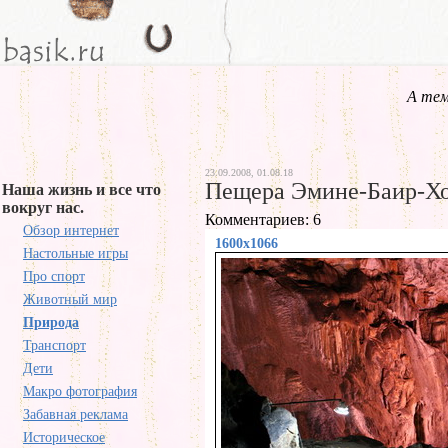
А тем
23.09.2008, 01.08.18
Пещера Эмине-Баир-Х
Наша жизнь и все что
вокруг нас.
Комментариев: 6
Обзор интернет
1600x1066
Настольные игры
Про спорт
Животный мир
Природа
Транспорт
Дети
Макро фотография
Забавная реклама
Историческое