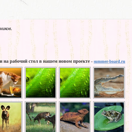
ников.
и на рабочий стол в нашем новом проекте -
summer-board.ru