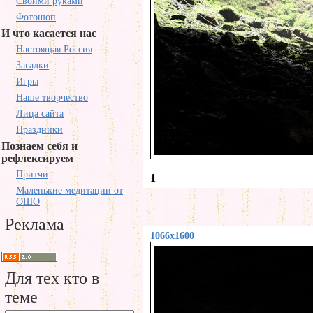
Своими руками
Фотошоп
И что касается нас
Настоящая Россия
Загадки
Игры
Наше творчество
Лица сайта
Праздники
Познаем себя и
рефлексируем
Притчи
1
Маленькие медитации от
ОШО
Реклама
1066x1600
Для тех кто в
теме