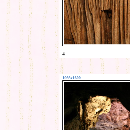
4
1066x1600