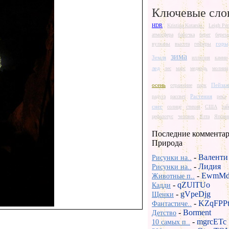
Ключевые сло
HDR
Kristina Kotarski.
Leigh Per
атмосфера
бабочка
берег
береза
горы
вулканы
высота
гейзеры
зима
Земля
иллюзия
камни
лед
лес
марс
медведь
молнии
осень
Пейза
отражение
парк
Растения
радуга
рассвет
река
снег
солнце
стихия
США
та
цефалотус
человек
Ялта
Япони
Последние комментар
Природа
-
Валенти
Рисунки на..
-
Лидия
Рисунки на..
-
EwmMd
Животные п..
-
qZUlTUo
Кадди
-
gVpeDjg
Щенки
-
KZqFPP
Фантастиче..
-
Borment
Детство
-
mgrcETc
10 самых п..