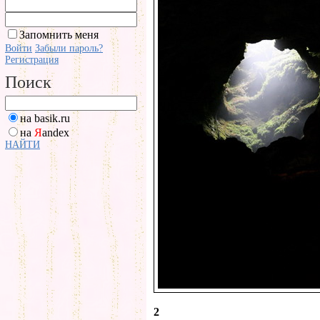
Запомнить меня
Войти
Забыли пароль?
Регистрация
Поиск
на basik.ru
на
Я
andex
НАЙТИ
2