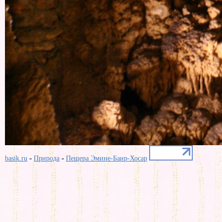
-
-
basik.ru
Природа
Пещера Эмине-Баир-Хосар