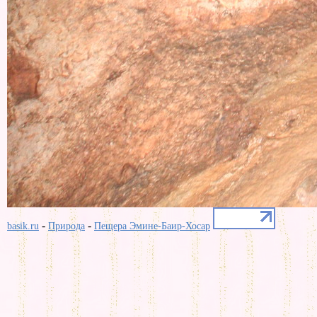
-
-
basik.ru
Природа
Пещера Эмине-Баир-Хосар