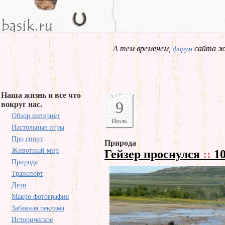
А тем временем,
сайта жд
форум
Наша жизнь и все что
9
вокруг нас.
Обзор интернет
Июль
Настольные игры
Про спорт
Природа
Животный мир
Гейзер проснулся
::
10
Природа
Транспорт
Дети
Макро фотография
Забавная реклама
Историческое