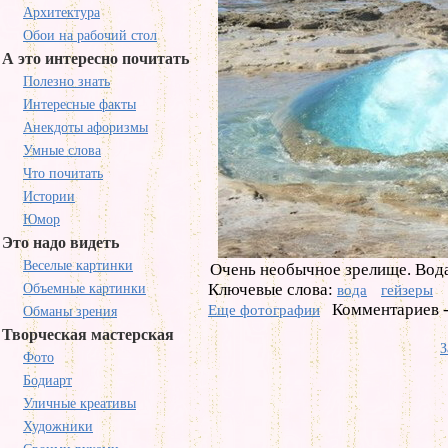
Архитектура
Обои на рабочий стол
А это интересно почитать
Полезно знать
Интересные факты
Анекдоты афоризмы
Умные слова
Что почитать
Истории
Юмор
Это надо видеть
Веселые картинки
Очень необычное зрелище. Вода
Ключевые слова:
Объемные картинки
вода
гейзеры
Комментариев -
Еще фотографии
Обманы зрения
Творческая мастерская
З
Фото
Бодиарт
Уличные креативы
Художники