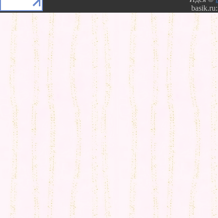
basik.ru