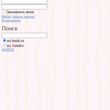
Запомнить меня
Войти
Забыли пароль?
Регистрация
Поиск
на basik.ru
на
Я
andex
НАЙТИ