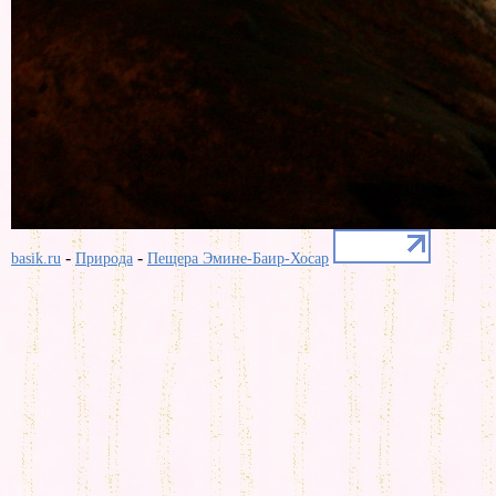
-
-
basik.ru
Природа
Пещера Эмине-Баир-Хосар