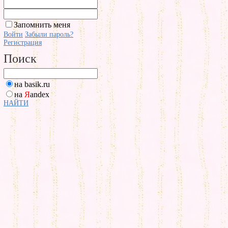
Запомнить меня
Войти
Забыли пароль?
Регистрация
Поиск
на basik.ru
на
Я
andex
НАЙТИ