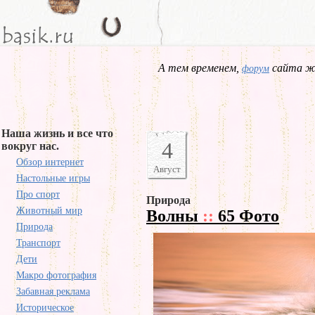
А тем временем,
сайта жд
форум
Наша жизнь и все что
4
вокруг нас.
Обзор интернет
Август
Настольные игры
Про спорт
Природа
Животный мир
Волны
::
65 Фото
Природа
Транспорт
Дети
Макро фотография
Забавная реклама
Историческое