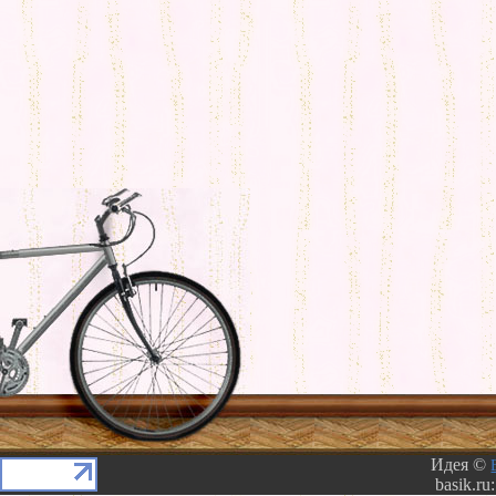
Идея ©
basik.ru