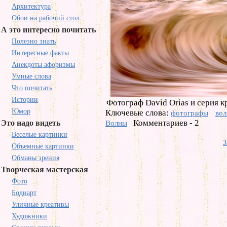
Архитектура
Обои на рабочий стол
А это интересно почитать
Полезно знать
Интересные факты
Анекдоты афоризмы
Умные слова
Что почитать
Истории
Фотограф David Orias и серия 
Юмор
Ключевые слова:
фотографы
во
Комментариев - 2
Это надо видеть
Волны
Веселые картинки
З
Объемные картинки
Обманы зрения
Творческая мастерская
Фото
Бодиарт
Уличные креативы
Художники