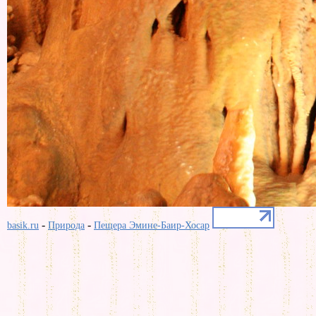
-
-
basik.ru
Природа
Пещера Эмине-Баир-Хосар