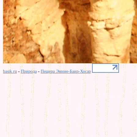
-
-
basik.ru
Природа
Пещера Эмине-Баир-Хосар