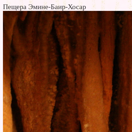
Пещера Эмине-Баир-Хосар