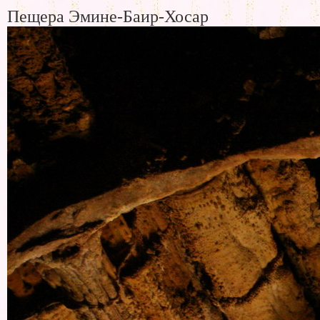
Пещера Эмине-Баир-Хосар