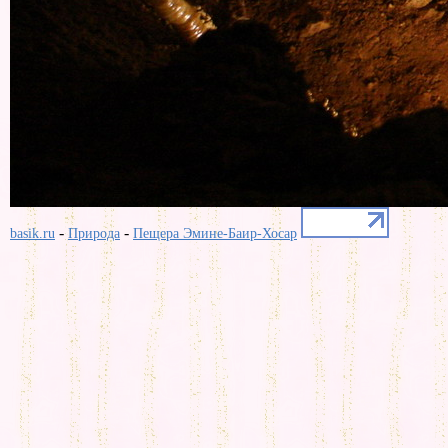
-
-
basik.ru
Природа
Пещера Эмине-Баир-Хосар