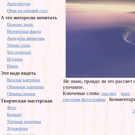
Архитектура
Обои на рабочий стол
А это интересно почитать
Полезно знать
Интересные факты
Анекдоты афоризмы
Умные слова
Что почитать
Истории
Юмор
Это надо видеть
Веселые картинки
Не знаю, правдо ли это рассвет н
уточните.
Объемные картинки
Ключевые слова:
рассвет
марс
Обманы зрения
Комментари
смотрим фотографии
Творческая мастерская
Фото
З
Бодиарт
Уличные креативы
Художники