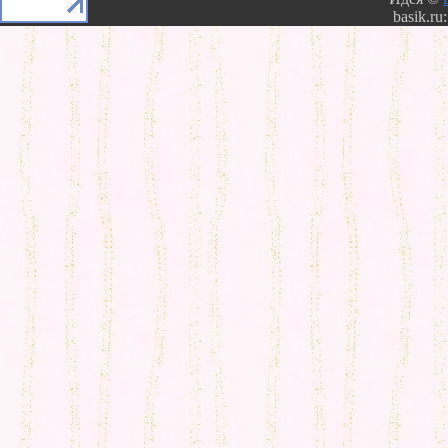
basik.ru