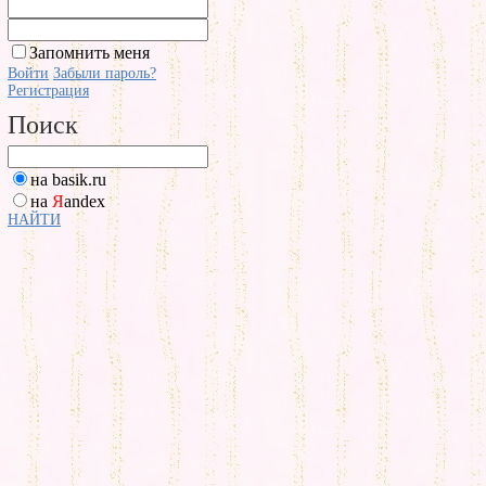
Запомнить меня
Войти
Забыли пароль?
Регистрация
Поиск
на basik.ru
на
Я
andex
НАЙТИ