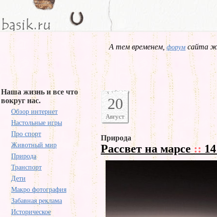
А тем временем,
сайта жд
форум
Наша жизнь и все что
20
вокруг нас.
Обзор интернет
Август
Настольные игры
Про спорт
Природа
Животный мир
Рассвет на марсе
::
14
Природа
Транспорт
Дети
Макро фотография
Забавная реклама
Историческое