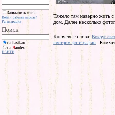
Запомнить меня
Тяжело там наверно жить с
Войти
Забыли пароль?
дом. Далее несколько фото
Регистрация
Поиск
Ключевые слова:
Вокруг све
Коммен
смотрим фотографии
на basik.ru
на
Я
andex
НАЙТИ