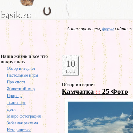
А тем временем,
сайта жд
форум
Наша жизнь и все что
10
вокруг нас.
Обзор интернет
Июль
Настольные игры
Про спорт
Обзор интернет
Животный мир
Камчатка
::
25 Фото
Природа
Транспорт
Дети
Макро фотография
Забавная реклама
Историческое