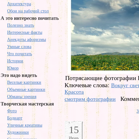
Архитектура
Обои на рабочий стол
А это интересно почитать
Полезно знать
Интересные факты
Анекдоты афоризмы
Умные слова
Что почитать
Истории
Юмор
Это надо видеть
Потрясающие фотографии К
Веселые картинки
Ключевые слова:
Вокруг све
Объемные картинки
Красота
Обманы зрения
Коммен
смотрим фотографии
Творческая мастерская
Фото
З
Бодиарт
Уличные креативы
15
Художники
Июнь