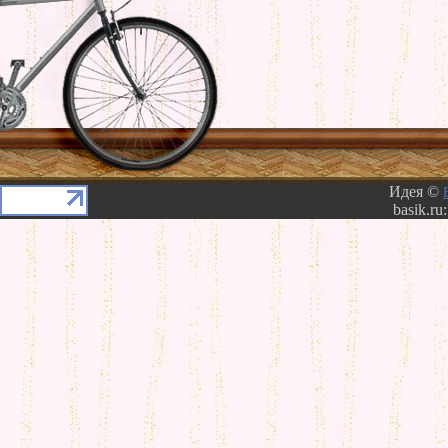
Идея ©
basik.ru