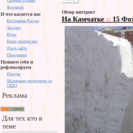
Своими руками
Фотошоп
Обзор интернет
И что касается нас
На Камчатке
::
15 Фо
Настоящая Россия
Загадки
Игры
Наше творчество
Лица сайта
Праздники
Познаем себя и
рефлексируем
Притчи
Маленькие медитации от
ОШО
Реклама
Для тех кто в
теме