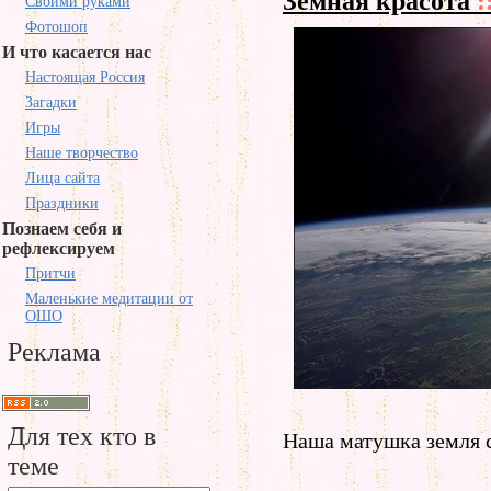
Земная красота
:
Своими руками
Фотошоп
И что касается нас
Настоящая Россия
Загадки
Игры
Наше творчество
Лица сайта
Праздники
Познаем себя и
рефлексируем
Притчи
Маленькие медитации от
ОШО
Реклама
Для тех кто в
Наша матушка земля 
теме