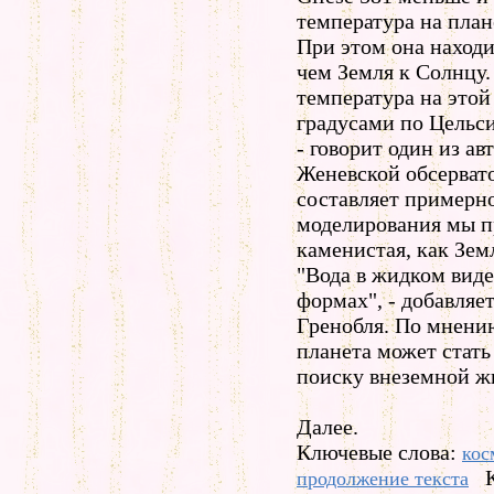
температура на план
При этом она находит
чем Земля к Солнцу.
температура на этой
градусами по Цельс
- говорит один из а
Женевской обсерватор
составляет примерно
моделирования мы пр
каменистая, как Зем
"Вода в жидком виде
формах", - добавляе
Гренобля. По мнению
планета может стат
поиску внеземной ж
Далее.
Ключевые слова:
кос
продолжение текста