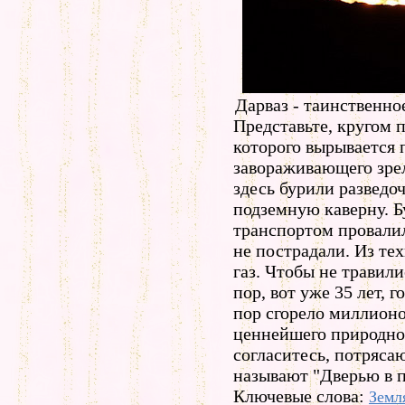
Дарваз - таинственно
Представьте, кругом п
которого вырывается 
завораживающего зрел
здесь бурили разведо
подземную каверну. Б
транспортом провалил
не пострадали. Из те
газ. Чтобы не травили
пор, вот уже 35 лет, 
пор сгорело миллион
ценнейшего природног
согласитесь, потряса
называют "Дверью в 
Ключевые слова:
Земл