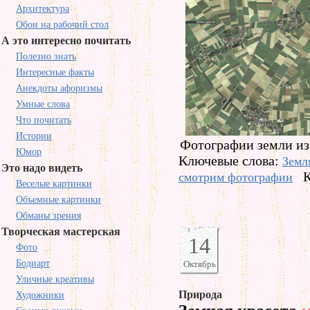
Архитектура
Обои на рабочий стол
А это интересно почитать
Полезно знать
Интересные факты
Анекдоты афоризмы
Умные слова
Что почитать
Истории
Фотографии земли из 
Юмор
Ключевые слова:
Земл
Это надо видеть
К
смотрим фотографии
Веселые картинки
Объемные картинки
Обманы зрения
Творческая мастерская
14
Фото
Бодиарт
Октябрь
Уличные креативы
Природа
Художники