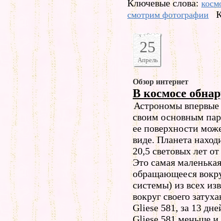
Ключевые слова:
косм
К
смотрим фотографии
25
Апрель
Обзор интернет
В космосе обна
Астрономы впервые 
своим основным пар
ее поверхности може
виде. Планета наход
20,5 световых лет от
Это самая маленькая
обращающееся вокру
системы) из всех из
вокруг своего затух
Gliese 581, за 13 дне
Gliese 581 меньше и