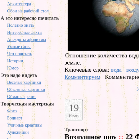
Архитектура
Обои на рабочий стол
А это интересно почитать
Полезно знать
Интересные факты
Анекдоты афоризмы
Умные слова
Что почитать
Отношение количества воды
Истории
земле.
Юмор
Ключевые слова:
вода
возд
Это надо видеть
Комментарие
Комментируем
Веселые картинки
З
Объемные картинки
Обманы зрения
Творческая мастерская
19
Фото
Июль
Бодиарт
Уличные креативы
Транспорт
Художники
Воздушное шоу
::
22 