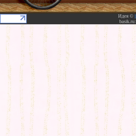
Идея ©
basik.ru