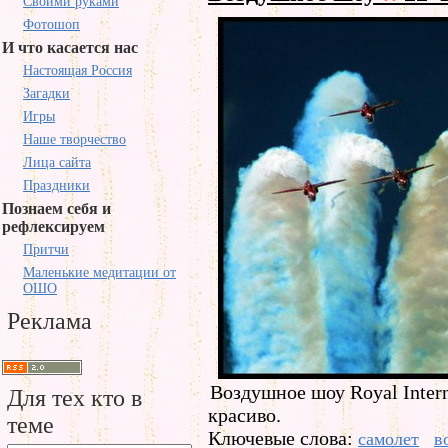
Своими руками
Фотошоп
И что касается нас
Настоящая Россия
Загадки
Игры
Наше творчество
Лица сайта
Праздники
Познаем себя и
рефлексируем
Притчи
Маленькие медитации от
ОШО
Реклама
Воздушное шоу Royal Intern
Для тех кто в
красиво.
теме
Ключевые слова:
самолет
в