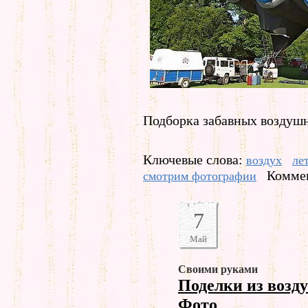
Подборка забавных воздуш
Ключевые слова:
воздух
ле
Коммен
смотрим фотографии
7
Май
Своими руками
Поделки из воз
Фото