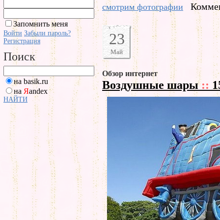
Коммен
смотрим фотографии
Запомнить меня
Войти
Забыли пароль?
23
Регистрация
Май
Поиск
Обзор интернет
на basik.ru
Воздушные шары
::
1
на
Я
andex
НАЙТИ