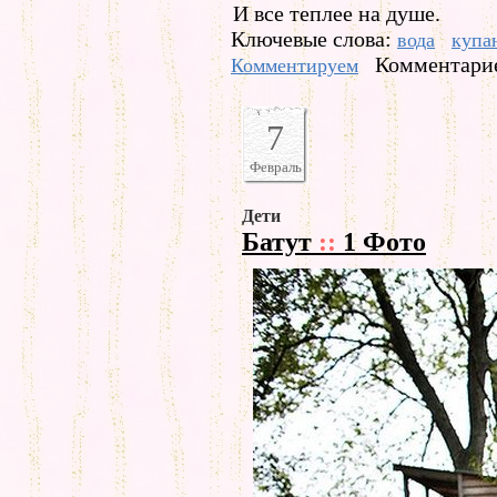
И все теплее на душе.
Ключевые слова:
вода
купа
Комментарие
Комментируем
7
Февраль
Дети
Батут
::
1 Фото