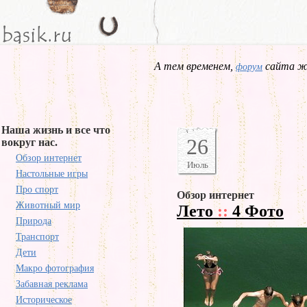
А тем временем,
сайта жд
форум
Наша жизнь и все что
26
вокруг нас.
Обзор интернет
Июль
Настольные игры
Про спорт
Обзор интернет
Животный мир
Лето
::
4 Фото
Природа
Транспорт
Дети
Макро фотография
Забавная реклама
Историческое