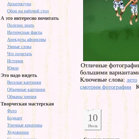
Архитектура
Обои на рабочий стол
А это интересно почитать
Полезно знать
Интересные факты
Анекдоты афоризмы
Умные слова
Что почитать
Истории
Отличные фотографии 
Юмор
большими вариантами
Это надо видеть
Ключевые слова:
лето
Веселые картинки
К
смотрим фотографии
Объемные картинки
Обманы зрения
Творческая мастерская
Фото
10
Бодиарт
Уличные креативы
Июль
Художники