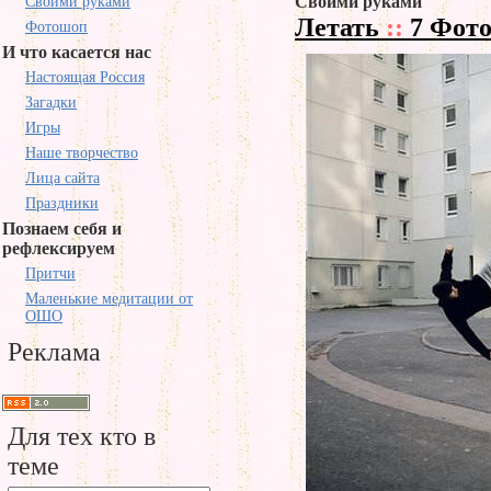
Своими руками
Своими руками
Летать
::
7 Фот
Фотошоп
И что касается нас
Настоящая Россия
Загадки
Игры
Наше творчество
Лица сайта
Праздники
Познаем себя и
рефлексируем
Притчи
Маленькие медитации от
ОШО
Реклама
Для тех кто в
теме