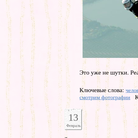
Это уже не шутки. Ре
Ключевые слова:
чело
К
смотрим фотографии
13
Февраль