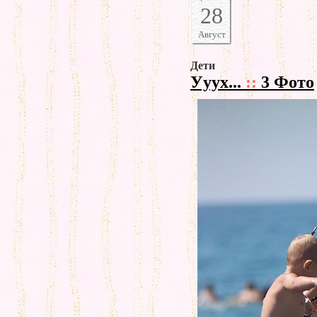
28
Август
Дети
Ууух...
::
3 Фото