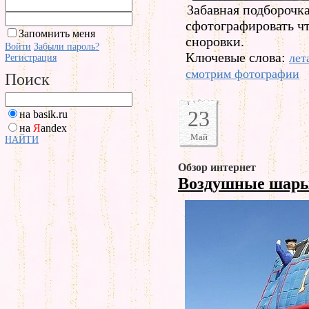
Забавная подборочк
сфотографировать чт
Запомнить меня
сноровки.
Войти
Забыли пароль?
Ключевые слова:
лет
Регистрация
смотрим фотографии
Поиск
23
на basik.ru
на
Я
andex
Май
НАЙТИ
Обзор интернет
Воздушные шар