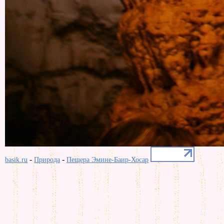
-
-
basik.ru
Природа
Пещера Эмине-Баир-Хосар