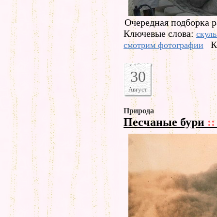
Очередная подборка р
Ключевые слова:
скул
К
смотрим фотографии
30
Август
Природа
Песчаные бури
::