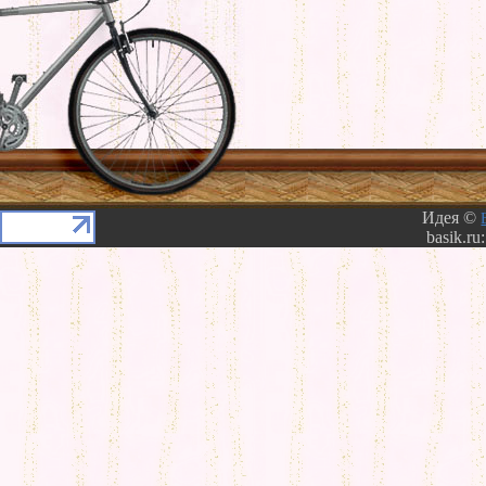
Идея ©
basik.ru