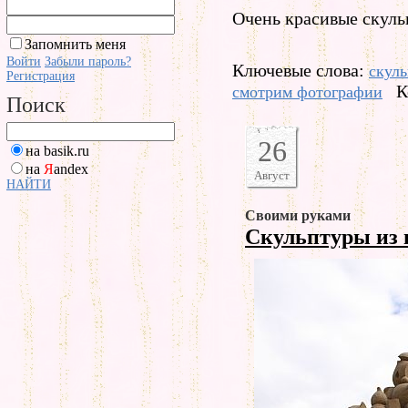
Очень красивые скуль
Запомнить меня
Войти
Забыли пароль?
Ключевые слова:
скул
Регистрация
К
смотрим фотографии
Поиск
26
на basik.ru
на
Я
andex
Август
НАЙТИ
Своими руками
Скульптуры из 