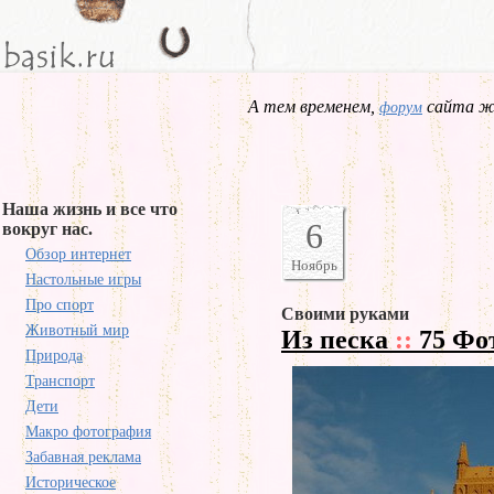
А тем временем,
сайта жд
форум
Наша жизнь и все что
6
вокруг нас.
Обзор интернет
Ноябрь
Настольные игры
Про спорт
Своими руками
Животный мир
Из песка
::
75 Фо
Природа
Транспорт
Дети
Макро фотография
Забавная реклама
Историческое