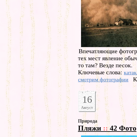
Впечатляющие фотогр
тех мест явление обыч
то там? Везде песок.
Ключевые слова:
ката
К
смотрим фотографии
16
Август
Природа
Пляжи
::
42 Фото