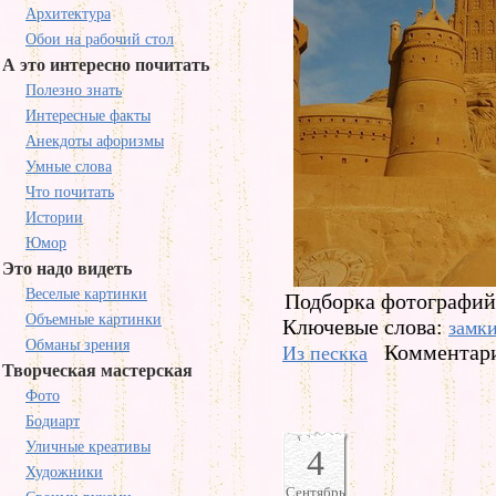
Архитектура
Обои на рабочий стол
А это интересно почитать
Полезно знать
Интересные факты
Анекдоты афоризмы
Умные слова
Что почитать
Истории
Юмор
Это надо видеть
Веселые картинки
Подборка фотографий 
Объемные картинки
Ключевые слова:
замк
Обманы зрения
Комментари
Из пескка
Творческая мастерская
Фото
Бодиарт
Уличные креативы
4
Художники
Сентябрь