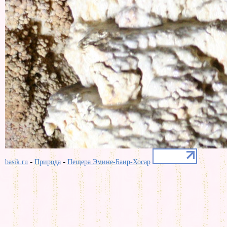
-
-
basik.ru
Природа
Пещера Эмине-Баир-Хосар