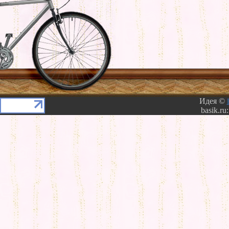
Идея ©
basik.ru