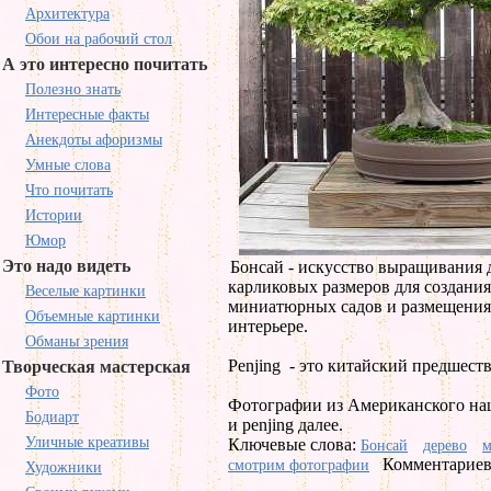
Архитектура
Обои на рабочий стол
А это интересно почитать
Полезно знать
Интересные факты
Анекдоты афоризмы
Умные слова
Что почитать
Истории
Юмор
Это надо видеть
Бонсай - искусство выращивания 
карликовых размеров для создани
Веселые картинки
миниатюрных садов и размещения 
Объемные картинки
интерьере.
Обманы зрения
Penjing - это китайский предшест
Творческая мастерская
Фото
Фотографии из Американского на
Бодиарт
и penjing далее.
Уличные креативы
Ключевые слова:
Бонсай
дерево
м
Комментариев 
смотрим фотографии
Художники