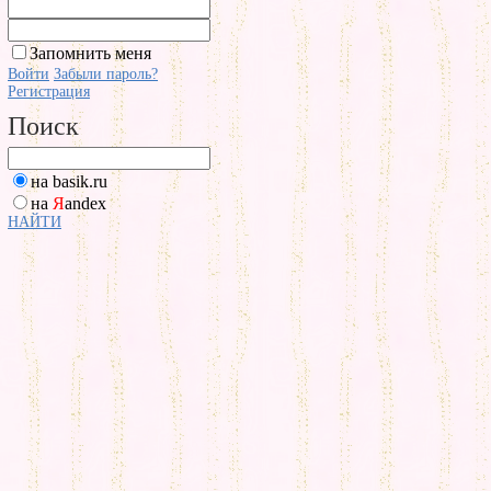
Запомнить меня
Войти
Забыли пароль?
Регистрация
Поиск
на basik.ru
на
Я
andex
НАЙТИ