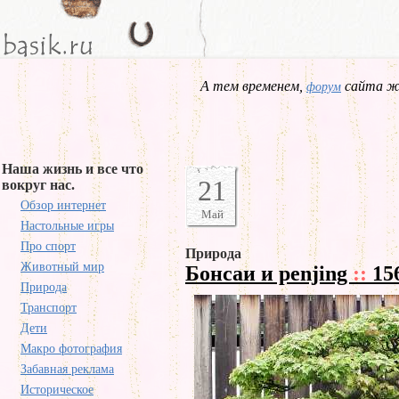
А тем временем,
сайта жд
форум
Наша жизнь и все что
21
вокруг нас.
Обзор интернет
Май
Настольные игры
Про спорт
Природа
Животный мир
Бонсаи и penjing
::
15
Природа
Транспорт
Дети
Макро фотография
Забавная реклама
Историческое